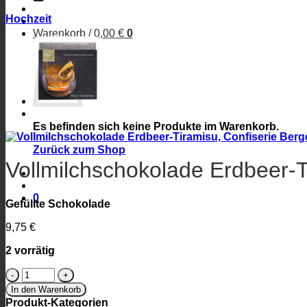
Hochzeit
Warenkorb /
0,00
€
0
Warenkorb
Es befinden sich keine Produkte im Warenkorb.
Zurück zum Shop
Vollmilchschokolade Erdbeer-T
0
Gefüllte Schokolade
9,75
€
2 vorrätig
Vollmilchschokolade
Erdbeer-
In den Warenkorb
Tiramisu,
Produkt-Kategorien