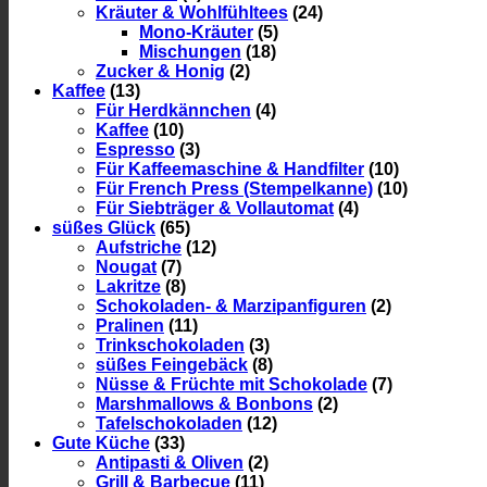
Kräuter & Wohlfühltees
(24)
Mono-Kräuter
(5)
Mischungen
(18)
Zucker & Honig
(2)
Kaffee
(13)
Für Herdkännchen
(4)
Kaffee
(10)
Espresso
(3)
Für Kaffeemaschine & Handfilter
(10)
Für French Press (Stempelkanne)
(10)
Für Siebträger & Vollautomat
(4)
süßes Glück
(65)
Aufstriche
(12)
Nougat
(7)
Lakritze
(8)
Schokoladen- & Marzipanfiguren
(2)
Pralinen
(11)
Trinkschokoladen
(3)
süßes Feingebäck
(8)
Nüsse & Früchte mit Schokolade
(7)
Marshmallows & Bonbons
(2)
Tafelschokoladen
(12)
Gute Küche
(33)
Antipasti & Oliven
(2)
Grill & Barbecue
(11)