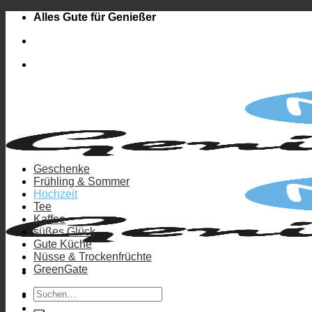
Zum
Alles Gute für Genießer
Inhalt
springen
Geschenke
Frühling & Sommer
Hochzeit
Tee
Kaffee
süßes Glück
Gute Küche
Nüsse & Trockenfrüchte
GreenGate
Suchen
Anmelden
nach: