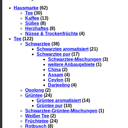
Confiserie
Berger
Hausmarke
(62)
Menge
Tee
(30)
Kaffee
(13)
Süßes
(8)
Herzhaftes
(8)
Nüsse & Trockenfrüchte
(4)
Tee
(122)
Schwarztee
(38)
Schwarztee aromatisiert
(21)
Schwarztee pur
(17)
Schwarztee-Mischungen
(3)
weitere Anbaugebiete
(1)
China
(2)
Assam
(4)
Ceylon
(3)
Darjeeling
(4)
Ooolong
(2)
Grüntee
(24)
Grüntee aromatisiert
(14)
Grüntee pur
(10)
Schwarztee-Grüntee-Mischungen
(1)
Weißer Tee
(2)
Früchtetee
(24)
Rotbusch
(8)