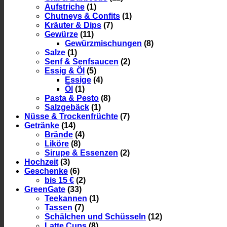
Aufstriche
(1)
Chutneys & Confits
(1)
Kräuter & Dips
(7)
Gewürze
(11)
Gewürzmischungen
(8)
Salze
(1)
Senf & Senfsaucen
(2)
Essig & Öl
(5)
Essige
(4)
Öl
(1)
Pasta & Pesto
(8)
Salzgebäck
(1)
Nüsse & Trockenfrüchte
(7)
Getränke
(14)
Brände
(4)
Liköre
(8)
Sirupe & Essenzen
(2)
Hochzeit
(3)
Geschenke
(6)
bis 15 €
(2)
GreenGate
(33)
Teekannen
(1)
Tassen
(7)
Schälchen und Schüsseln
(12)
Latte Cups
(8)