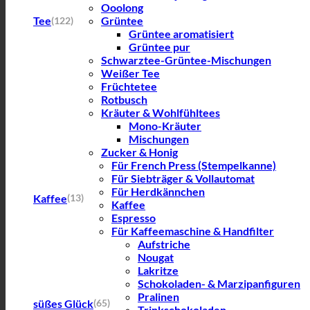
Ooolong
Tee
Grüntee
(122)
Grüntee aromatisiert
Grüntee pur
Schwarztee-Grüntee-Mischungen
Weißer Tee
Früchtetee
Rotbusch
Kräuter & Wohlfühltees
Mono-Kräuter
Mischungen
Zucker & Honig
Für French Press (Stempelkanne)
Für Siebträger & Vollautomat
Für Herdkännchen
Kaffee
(13)
Kaffee
Espresso
Für Kaffeemaschine & Handfilter
Aufstriche
Nougat
Lakritze
Schokoladen- & Marzipanfiguren
Pralinen
süßes Glück
(65)
Trinkschokoladen