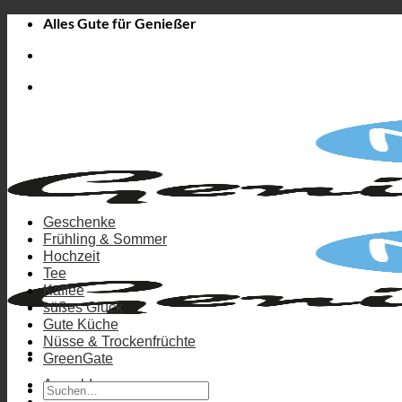
Zum
Alles Gute für Genießer
Inhalt
springen
Geschenke
Frühling & Sommer
Hochzeit
Tee
Kaffee
süßes Glück
Gute Küche
Nüsse & Trockenfrüchte
GreenGate
Anmelden
Suchen