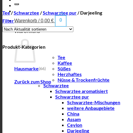
nach:
Tee
/
Schwarztee
/
Schwarztee pur
/
Darjeeling
0
Filter
Warenkorb /
0,00
€
Warenkorb
Produkt-Kategorien
Tee
Kaffee
Hausmarke
Süßes
(66)
Herzhaftes
Nüsse & Trockenfrüchte
Zurück zum Shop
Schwarztee
Schwarztee aromatisiert
Schwarztee pur
Schwarztee-Mischungen
weitere Anbaugebiete
China
Assam
Ceylon
Darjeeling