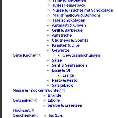
süßes Feingebäck
Nüsse & Früchte mit Schokolade
Marshmallows & Bonbons
Tafelschokoladen
Antipasti & Oliven
Grill & Barbecue
Aufstriche
Chutneys & Confits
Kräuter & Dips
Gewürze
Gute Küche
Gewürzmischungen
(31)
Salze
Senf & Senfsaucen
Essig & Öl
Essige
Pasta & Pesto
Salzgebäck
Nüsse & Trockenfrüchte
(11)
Brände
Getränke
Liköre
(14)
Sirupe & Essenzen
Hochzeit
(3)
Geschenke
bis 15 €
(6)