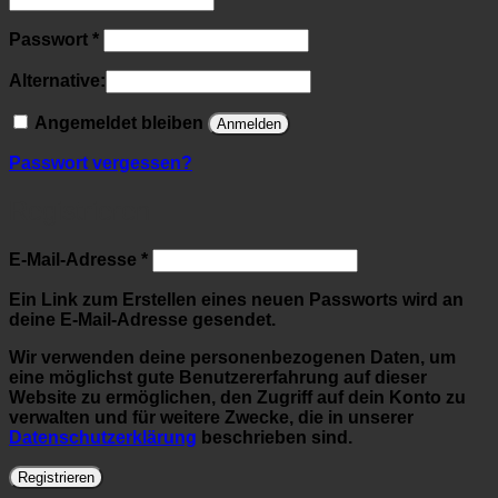
Erforderlich
Passwort
*
Alternative:
Angemeldet bleiben
Anmelden
Passwort vergessen?
Registrieren
Erforderlich
E-Mail-Adresse
*
Ein Link zum Erstellen eines neuen Passworts wird an
deine E-Mail-Adresse gesendet.
Wir verwenden deine personenbezogenen Daten, um
eine möglichst gute Benutzererfahrung auf dieser
Website zu ermöglichen, den Zugriff auf dein Konto zu
verwalten und für weitere Zwecke, die in unserer
Datenschutzerklärung
beschrieben sind.
Registrieren