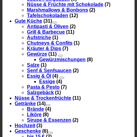
Nüsse & Früchte mit Schokolade
(7)
Marshmallows & Bonbons
(2)
Tafelschokoladen
(12)
Gute Küche
(31)
Antipasti & Oliven
(2)
Grill & Barbecue
(11)
Aufstriche
(1)
Chutneys & Confits
(1)
Kräuter & Dips
(7)
Gewürze
(11)
Gewürzmischungen
(8)
Salze
(1)
Senf & Senfsaucen
(2)
Essig & Öl
(4)
Essige
(4)
Pasta & Pesto
(7)
Salzgebäck
(1)
Nüsse & Trockenfrüchte
(11)
Getränke
(14)
Brände
(4)
Liköre
(8)
Sirupe & Essenzen
(2)
Hochzeit
(3)
Geschenke
(6)
bis 15 €
(2)