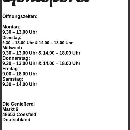
können
auf
der
Öffnungszeiten:
Produktseite
gewählt
Montag:
werden
9.30 – 13.00 Uhr
Dienstag:
9.30 – 13.00 Uhr & 14.00 – 18.00 Uhr
Mittwoch:
9.30 – 13.00 Uhr & 14.00 – 18.00 Uhr
Donnerstag:
9.30 – 13.00 Uhr & 14.00 – 18.00 Uhr
Freitag:
9.00 – 18.00 Uhr
Samstag:
9.30 – 14.00 Uhr
Die Genießerei
Markt 6
48653 Coesfeld
Deutschland