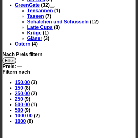
GreenGate
(32)
Teekannen
(1)
Tassen
(7)
Schälchen und Schüsseln
(12)
Latte Cups
(8)
Krüge
(1)
Gläser
(3)
Ostern
(4)
Nach Preis filtern
Min.
Max.
Filter
Preis
Preis
Preis:
—
Filtern nach
150.00
(3)
150
(8)
250.00
(2)
250
(9)
500.00
(1)
500
(9)
1000.00
(2)
1000
(8)