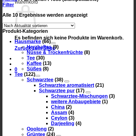
Warenkorb
Filter
Nach
Alle 10 Ergebnisse werden angezeigt
Aktualität
sortiert
Produkt-Kategorien
Es befinden sich keine Produkte im Warenkorb.
Hausmarke
(66)
Herzhaftes
(9)
Zurück zum Shop
Nüsse & Trockenfrüchte
(8)
Tee
(30)
Kaffee
(13)
Süßes
(8)
0
Tee
(122)
Schwarztee
(38)
Schwarztee aromatisiert
(21)
Schwarztee pur
(17)
Schwarztee-Mischungen
(3)
weitere Anbaugebiete
(1)
China
(2)
Assam
(4)
Ceylon
(3)
Darjeeling
(4)
Ooolong
(2)
Grüntee
(24)