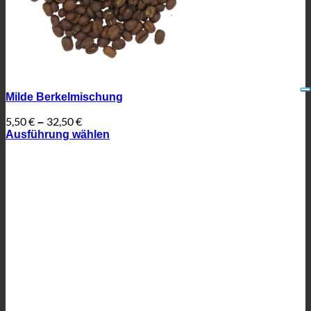
Milde Berkelmischung
5,50
€
32,50
€
–
Ausführung wählen
Dieses
Produkt
weist
mehrere
Varianten
auf.
Die
Optionen
können
auf
der
Produktseite
gewählt
werden