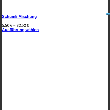
Schümli-Mischung
5,50
€
32,50
€
–
Ausführung wählen
Dieses
Produkt
weist
mehrere
Varianten
auf.
Die
Optionen
können
auf
der
Produktseite
gewählt
werden