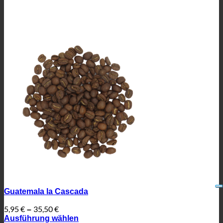
Guatemala la Cascada
5,95
€
35,50
€
–
Ausführung wählen