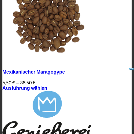
Mexikanischer Maragogype
6,50
€
38,50
€
–
Ausführung wählen
Dieses
Produkt
weist
mehrere
Varianten
auf.
Die
Optionen