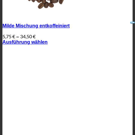
Milde Mischung entkoffeiniert
5,75
€
34,50
€
–
Ausführung wählen
Dieses
Produkt
weist
mehrere
Varianten
auf.
Die
Optionen
können
auf
der
Produktseite
gewählt
werden