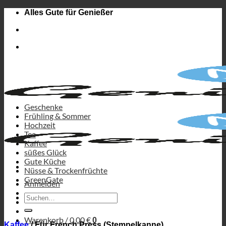
Zum
Alles Gute für Genießer
Inhalt
springen
Geschenke
Frühling & Sommer
Hochzeit
Tee
Kaffee
süßes Glück
Gute Küche
Nüsse & Trockenfrüchte
GreenGate
Anmelden
Suchen
nach:
Warenkorb /
0,00
€
0
Kaffee
/
Für French Press (Stempelkanne)