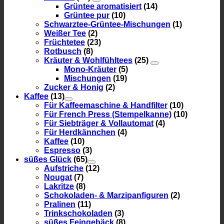
Grüntee aromatisiert
(14)
Grüntee pur
(10)
Schwarztee-Grüntee-Mischungen
(1)
Weißer Tee
(2)
Früchtetee
(23)
Rotbusch
(8)
Kräuter & Wohlfühltees
(25)
Mono-Kräuter
(5)
Mischungen
(19)
Zucker & Honig
(2)
Kaffee
(13)
Für Kaffeemaschine & Handfilter
(10)
Für French Press (Stempelkanne)
(10)
Für Siebträger & Vollautomat
(4)
Für Herdkännchen
(4)
Kaffee
(10)
Espresso
(3)
süßes Glück
(65)
Aufstriche
(12)
Nougat
(7)
Lakritze
(8)
Schokoladen- & Marzipanfiguren
(2)
Pralinen
(11)
Trinkschokoladen
(3)
süßes Feingebäck
(8)