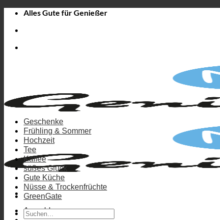
Zum
Alles Gute für Genießer
Inhalt
springen
Geschenke
Frühling & Sommer
Hochzeit
Tee
Kaffee
süßes Glück
Gute Küche
Nüsse & Trockenfrüchte
GreenGate
Anmelden
Suchen