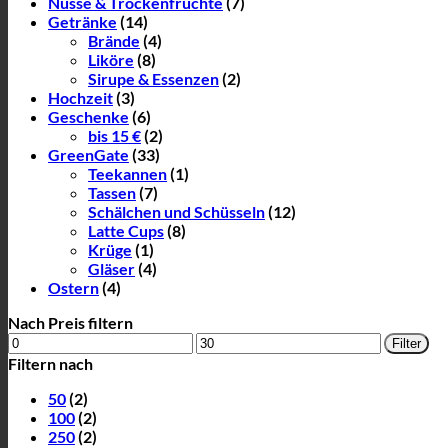
Nüsse & Trockenfrüchte
(7)
Getränke
(14)
Brände
(4)
Liköre
(8)
Sirupe & Essenzen
(2)
Hochzeit
(3)
Geschenke
(6)
bis 15 €
(2)
GreenGate
(33)
Teekannen
(1)
Tassen
(7)
Schälchen und Schüsseln
(12)
Latte Cups
(8)
Krüge
(1)
Gläser
(4)
Ostern
(4)
Nach Preis filtern
Min.
Max.
Filter
Preis
Preis
Filtern nach
50
(2)
100
(2)
250
(2)