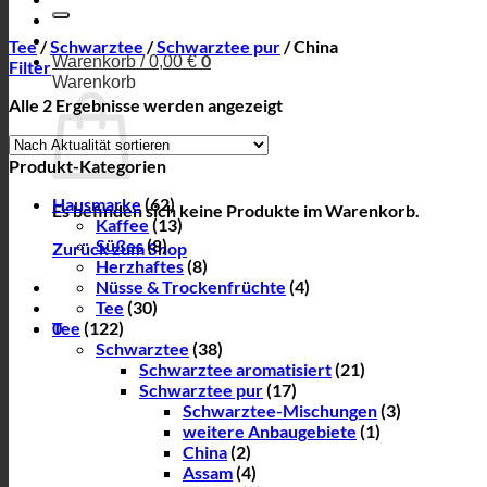
nach:
Tee
/
Schwarztee
/
Schwarztee pur
/
China
0
Warenkorb /
0,00
€
Filter
Warenkorb
Nach
Alle 2 Ergebnisse werden angezeigt
Aktualität
sortiert
Produkt-Kategorien
Hausmarke
(62)
Es befinden sich keine Produkte im Warenkorb.
Kaffee
(13)
Süßes
(8)
Zurück zum Shop
Herzhaftes
(8)
Nüsse & Trockenfrüchte
(4)
Tee
(30)
0
Tee
(122)
Schwarztee
(38)
Schwarztee aromatisiert
(21)
Schwarztee pur
(17)
Schwarztee-Mischungen
(3)
weitere Anbaugebiete
(1)
China
(2)
Assam
(4)