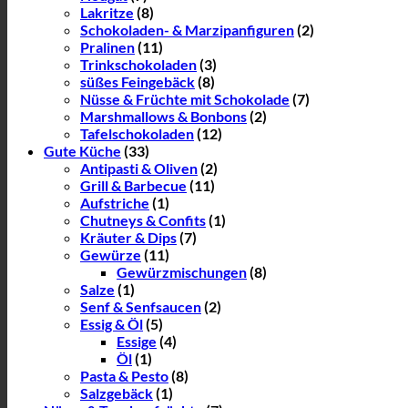
Lakritze
(8)
Schokoladen- & Marzipanfiguren
(2)
Pralinen
(11)
Trinkschokoladen
(3)
süßes Feingebäck
(8)
Nüsse & Früchte mit Schokolade
(7)
Marshmallows & Bonbons
(2)
Tafelschokoladen
(12)
Gute Küche
(33)
Antipasti & Oliven
(2)
Grill & Barbecue
(11)
Aufstriche
(1)
Chutneys & Confits
(1)
Kräuter & Dips
(7)
Gewürze
(11)
Gewürzmischungen
(8)
Salze
(1)
Senf & Senfsaucen
(2)
Essig & Öl
(5)
Essige
(4)
Öl
(1)
Pasta & Pesto
(8)
Salzgebäck
(1)