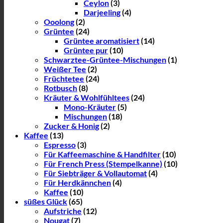
Ceylon
(3)
Darjeeling
(4)
Ooolong
(2)
Grüntee
(24)
Grüntee aromatisiert
(14)
Grüntee pur
(10)
Schwarztee-Grüntee-Mischungen
(1)
Weißer Tee
(2)
Früchtetee
(24)
Rotbusch
(8)
Kräuter & Wohlfühltees
(24)
Mono-Kräuter
(5)
Mischungen
(18)
Zucker & Honig
(2)
Kaffee
(13)
Espresso
(3)
Für Kaffeemaschine & Handfilter
(10)
Für French Press (Stempelkanne)
(10)
Für Siebträger & Vollautomat
(4)
Für Herdkännchen
(4)
Kaffee
(10)
süßes Glück
(65)
Aufstriche
(12)
Nougat
(7)