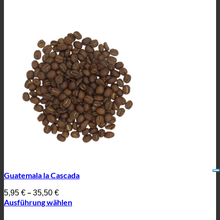
Guatemala la Cascada
–
5,95
€
35,50
€
Ausführung wählen
Dieses