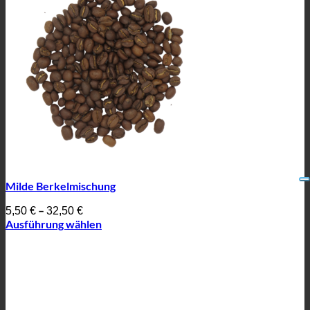
Milde Berkelmischung
–
5,50
€
32,50
€
Ausführung wählen
Dieses
Produkt
weist
mehrere
Varianten
auf.