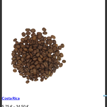
Costa Rica
–
5,75
€
34,50
€