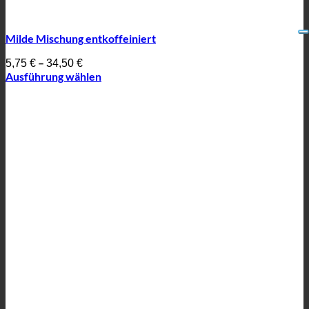
Milde Mischung entkoffeiniert
–
5,75
€
34,50
€
Ausführung wählen
Dieses
Produkt
weist
mehrere
Varianten
auf.
Die
Optionen
können
auf
der
Produktseite
gewählt
werden