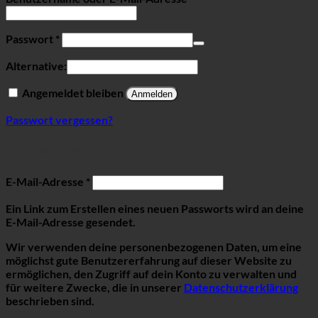
Erforderlich
Passwort
*
Alternative:
Angemeldet bleiben
Anmelden
Passwort vergessen?
Registrieren
Erforderlich
E-Mail-Adresse
*
Ein Link zum Erstellen eines neuen Passworts wird an deine
E-Mail-Adresse gesendet.
Wir verwenden deine personenbezogenen Daten, um eine
möglichst gute Benutzererfahrung auf dieser Website zu
ermöglichen, den Zugriff auf dein Konto zu verwalten und
für weitere Zwecke, die in unserer
Datenschutzerklärung
beschrieben sind.