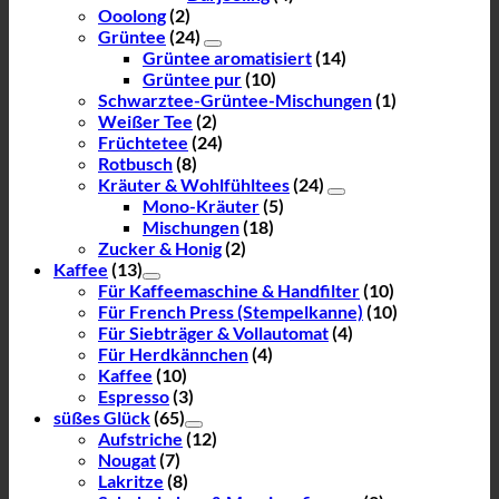
Ooolong
(2)
Grüntee
(24)
Grüntee aromatisiert
(14)
Grüntee pur
(10)
Schwarztee-Grüntee-Mischungen
(1)
Weißer Tee
(2)
Früchtetee
(24)
Rotbusch
(8)
Kräuter & Wohlfühltees
(24)
Mono-Kräuter
(5)
Mischungen
(18)
Zucker & Honig
(2)
Kaffee
(13)
Für Kaffeemaschine & Handfilter
(10)
Für French Press (Stempelkanne)
(10)
Für Siebträger & Vollautomat
(4)
Für Herdkännchen
(4)
Kaffee
(10)
Espresso
(3)
süßes Glück
(65)
Aufstriche
(12)
Nougat
(7)
Lakritze
(8)