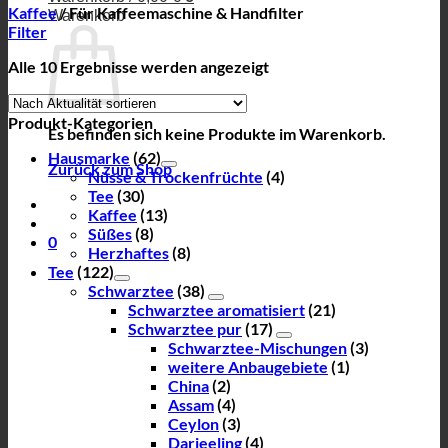
Kaffee
/
Für Kaffeemaschine & Handfilter
Warenkorb
Filter
Nach
Alle 10 Ergebnisse werden angezeigt
Aktualität
sortiert
Produkt-Kategorien
Es befinden sich keine Produkte im Warenkorb.
Hausmarke
(62)
Zurück zum Shop
Nüsse & Trockenfrüchte
(4)
Tee
(30)
Kaffee
(13)
Süßes
(8)
0
Herzhaftes
(8)
Tee
(122)
Schwarztee
(38)
Schwarztee aromatisiert
(21)
Schwarztee pur
(17)
Schwarztee-Mischungen
(3)
weitere Anbaugebiete
(1)
China
(2)
Assam
(4)
Ceylon
(3)
Darjeeling
(4)