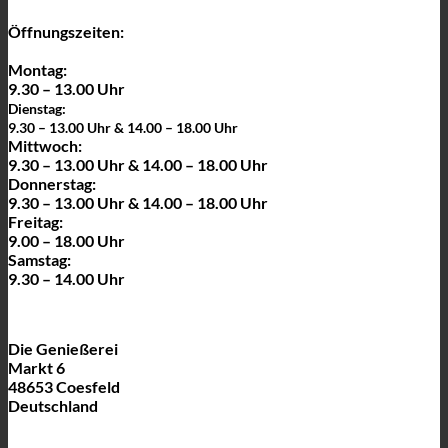
auf
der
Öffnungszeiten:
Produktseite
gewählt
Montag:
werden
9.30 – 13.00 Uhr
Dienstag:
9.30 – 13.00 Uhr & 14.00 – 18.00 Uhr
Mittwoch:
9.30 – 13.00 Uhr & 14.00 – 18.00 Uhr
Donnerstag:
9.30 – 13.00 Uhr & 14.00 – 18.00 Uhr
Freitag:
9.00 – 18.00 Uhr
Samstag:
9.30 – 14.00 Uhr
Die Genießerei
Markt 6
48653 Coesfeld
Deutschland