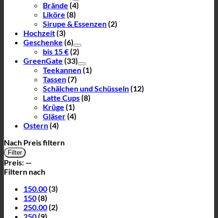
Brände
(4)
Liköre
(8)
Sirupe & Essenzen
(2)
Hochzeit
(3)
Geschenke
(6)
bis 15 €
(2)
GreenGate
(33)
Teekannen
(1)
Tassen
(7)
Schälchen und Schüsseln
(12)
Latte Cups
(8)
Krüge
(1)
Gläser
(4)
Ostern
(4)
Nach Preis filtern
Min.
Max.
Filter
Preis
Preis
Preis:
—
Filtern nach
150.00
(3)
150
(8)
250.00
(2)
250
(9)