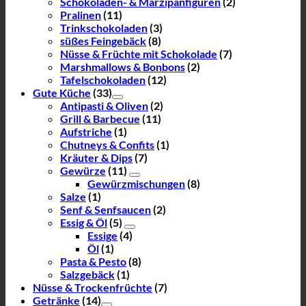
Schokoladen- & Marzipanfiguren
(2)
Pralinen
(11)
Trinkschokoladen
(3)
süßes Feingebäck
(8)
Nüsse & Früchte mit Schokolade
(7)
Marshmallows & Bonbons
(2)
Tafelschokoladen
(12)
Gute Küche
(33)
Antipasti & Oliven
(2)
Grill & Barbecue
(11)
Aufstriche
(1)
Chutneys & Confits
(1)
Kräuter & Dips
(7)
Gewürze
(11)
Gewürzmischungen
(8)
Salze
(1)
Senf & Senfsaucen
(2)
Essig & Öl
(5)
Essige
(4)
Öl
(1)
Pasta & Pesto
(8)
Salzgebäck
(1)
Nüsse & Trockenfrüchte
(7)
Getränke
(14)