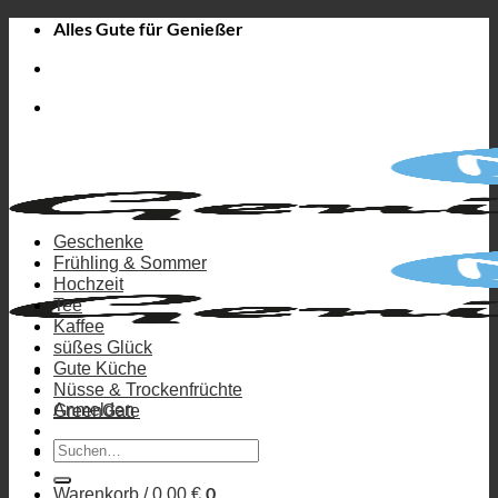
Zum
Alles Gute für Genießer
Inhalt
springen
Geschenke
Frühling & Sommer
Hochzeit
Tee
Kaffee
süßes Glück
Gute Küche
Nüsse & Trockenfrüchte
Anmelden
GreenGate
Suchen
nach:
0
Warenkorb /
0,00
€