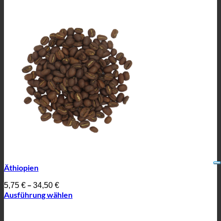
Äthiopien
–
5,75
€
34,50
€
Ausführung wählen
Dieses
Produkt