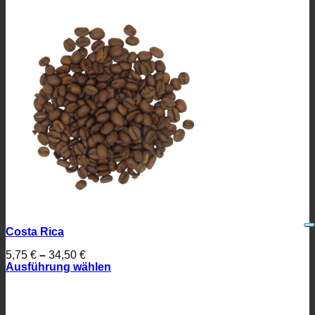
Costa Rica
5,75
€
–
34,50
€
Ausführung wählen
Dieses
Produkt
weist