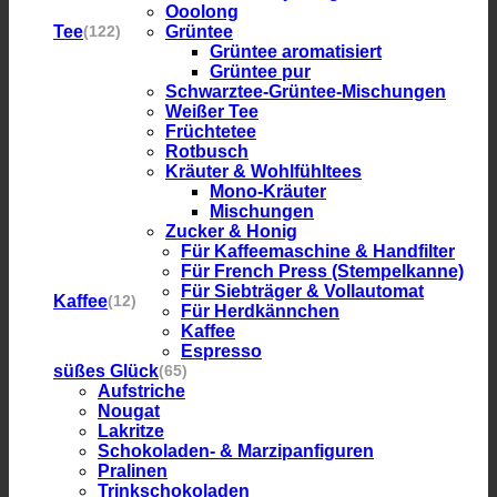
Ooolong
Tee
Grüntee
(122)
Grüntee aromatisiert
Grüntee pur
Schwarztee-Grüntee-Mischungen
Weißer Tee
Früchtetee
Rotbusch
Kräuter & Wohlfühltees
Mono-Kräuter
Mischungen
Zucker & Honig
Für Kaffeemaschine & Handfilter
Für French Press (Stempelkanne)
Für Siebträger & Vollautomat
Kaffee
(12)
Für Herdkännchen
Kaffee
Espresso
süßes Glück
(65)
Aufstriche
Nougat
Lakritze
Schokoladen- & Marzipanfiguren
Pralinen
Trinkschokoladen