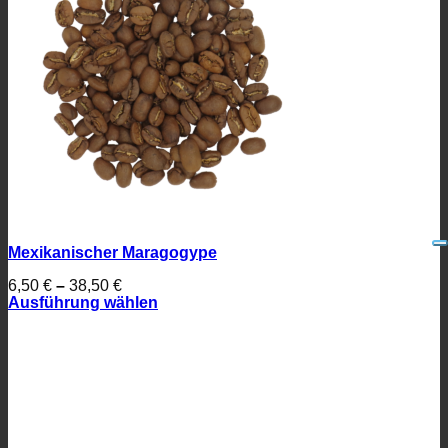
Mexikanischer Maragogype
6,50
€
–
38,50
€
Ausführung wählen
Dieses
Produkt
weist
mehrere
Varianten
auf.
Die
Optionen