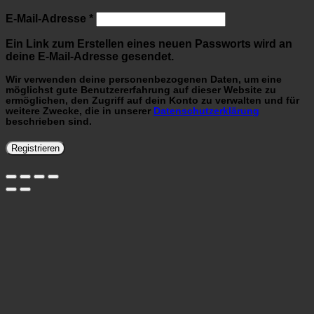
Erforderlich
E-Mail-Adresse
*
Ein Link zum Erstellen eines neuen Passworts wird an
deine E-Mail-Adresse gesendet.
Wir verwenden deine personenbezogenen Daten, um eine
möglichst gute Benutzererfahrung auf dieser Website zu
ermöglichen, den Zugriff auf dein Konto zu verwalten und für
weitere Zwecke, die in unserer
Datenschutzerklärung
beschrieben sind.
Registrieren