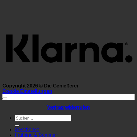
K
Copyright 2026 ©
Die Genießerei
Cookie Einstellungen
Vertrag widerrufen
Suchen
nach:
Geschenke
Frühling & Sommer