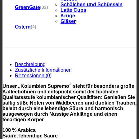
Schälchen und Schüsseln
GreenGate
(32)
Latte Cups
Krüge
Gläser
Ostern
(4)
Beschreibung
Zusätzliche Informationen
Rezensionen (0)
Unser „Kolumbien Supremo“ steht für besonders große
Kaffeebohnen und entspricht somit der höchsten
Qualitätsstufe kolumbianischer Qualitäten: Genießen Sie
saftig süße Noten von Waldbeeren und dunklen Trauben,
belebt durch eine lebendige Säure und harmonisch
ausgewogen durch Nussige Anklänge und einen
teeartigen Körper.
100 % Arabica
Säure: lebendige Säure