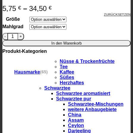
5,75
–
34,50
€
€
ZURÜCKSETZEN
Größe
Mahlgrad
Kolumbien Supremo Menge
In den Warenkorb
Produkt-Kategorien
Nüsse & Trockenfrüchte
Tee
Hausmarke
Kaffee
(65)
Süßes
Herzhaftes
Schwarztee
Schwarztee aromatisiert
Schwarztee pur
Schwarztee-Mischungen
weitere Anbaugebiete
China
Assam
Ceylon
Darjeeling