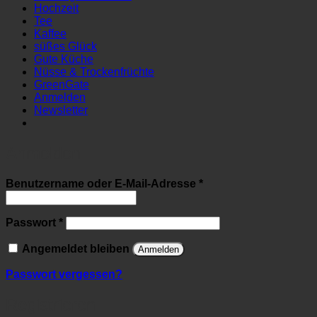
Hochzeit
Tee
Kaffee
süßes Glück
Gute Küche
Nüsse & Trockenfrüchte
GreenGate
Anmelden
Newsletter
Anmelden
Erforderlich
Benutzername oder E-Mail-Adresse
*
Erforderlich
Passwort
*
Angemeldet bleiben
Anmelden
Passwort vergessen?
Registrieren