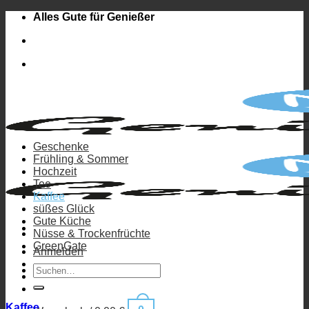
Zum
Alles Gute für Genießer
Inhalt
springen
Geschenke
Frühling & Sommer
Hochzeit
Tee
Kaffee
süßes Glück
Gute Küche
Nüsse & Trockenfrüchte
GreenGate
Anmelden
Suchen
nach:
Kaffee