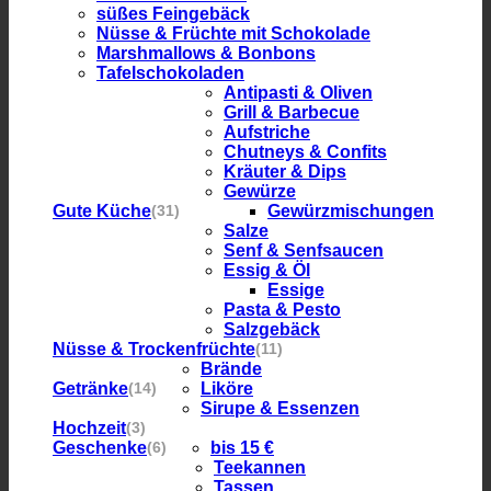
süßes Feingebäck
Nüsse & Früchte mit Schokolade
Marshmallows & Bonbons
Tafelschokoladen
Antipasti & Oliven
Grill & Barbecue
Aufstriche
Chutneys & Confits
Kräuter & Dips
Gewürze
Gute Küche
Gewürzmischungen
(31)
Salze
Senf & Senfsaucen
Essig & Öl
Essige
Pasta & Pesto
Salzgebäck
Nüsse & Trockenfrüchte
(11)
Brände
Getränke
Liköre
(14)
Sirupe & Essenzen
Hochzeit
(3)
Geschenke
bis 15 €
(6)
Teekannen
Tassen