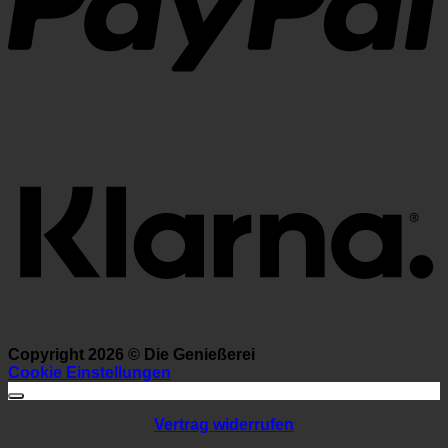
K
Copyright 2026 ©
Die Genießerei
Cookie Einstellungen
Vertrag widerrufen