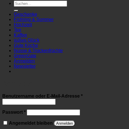
Suchen
nach:
Geschenke
Frühling & Sommer
Hochzeit
Tee
Kaffee
süßes Glück
Gute Küche
Nüsse & Trockenfrüchte
GreenGate
Anmelden
Newsletter
Anmelden
Erforderlich
Benutzername oder E-Mail-Adresse
*
Erforderlich
Passwort
*
Angemeldet bleiben
Anmelden