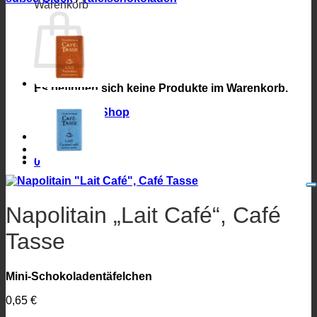
Warenkorb
Es befinden sich keine Produkte im Warenkorb.
Zurück zum Shop
0
Napolitain „Lait Café“, Café
Tasse
Mini-Schokoladentäfelchen
0,65
€