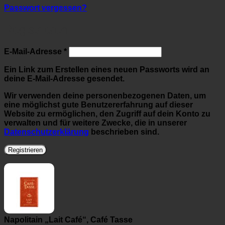
Passwort vergessen?
Registrieren
Erforderlich
E-Mail-Adresse
*
Ein Link zum Erstellen eines neuen Passworts wird an
deine E-Mail-Adresse gesendet.
Wir verwenden deine personenbezogenen Daten, um
eine möglichst gute Benutzererfahrung auf dieser
Website zu ermöglichen, den Zugriff auf dein Konto zu
verwalten und für weitere Zwecke, die in unserer
Datenschutzerklärung
beschrieben sind.
Registrieren
Napolitain „Lait Café“, Café Tasse