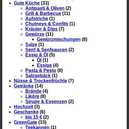
Gute Küche
(33)
Antipasti & Oliven
(2)
Grill & Barbecue
(11)
Aufstriche
(1)
Chutneys & Confits
(1)
Kräuter & Dips
(7)
Gewürze
(11)
Gewürzmischungen
(8)
Salze
(1)
Senf & Senfsaucen
(2)
Essig & Öl
(5)
Öl
(1)
Essige
(4)
Pasta & Pesto
(8)
Salzgebäck
(1)
Nüsse & Trockenfrüchte
(7)
Getränke
(14)
Brände
(4)
Liköre
(8)
Sirupe & Essenzen
(2)
Hochzeit
(3)
Geschenke
(6)
bis 15 €
(2)
GreenGate
(33)
Teekannen
(1)