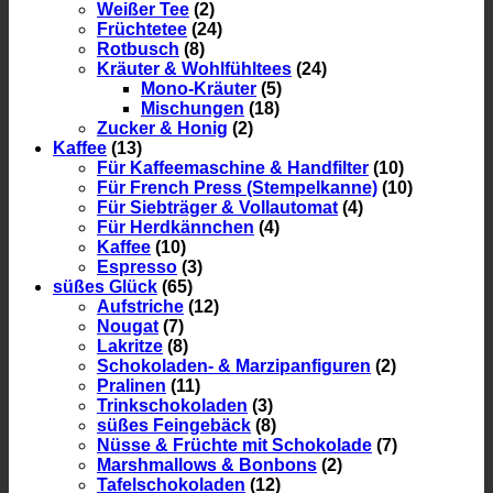
Weißer Tee
(2)
Früchtetee
(24)
Rotbusch
(8)
Kräuter & Wohlfühltees
(24)
Mono-Kräuter
(5)
Mischungen
(18)
Zucker & Honig
(2)
Kaffee
(13)
Für Kaffeemaschine & Handfilter
(10)
Für French Press (Stempelkanne)
(10)
Für Siebträger & Vollautomat
(4)
Für Herdkännchen
(4)
Kaffee
(10)
Espresso
(3)
süßes Glück
(65)
Aufstriche
(12)
Nougat
(7)
Lakritze
(8)
Schokoladen- & Marzipanfiguren
(2)
Pralinen
(11)
Trinkschokoladen
(3)
süßes Feingebäck
(8)
Nüsse & Früchte mit Schokolade
(7)
Marshmallows & Bonbons
(2)
Tafelschokoladen
(12)