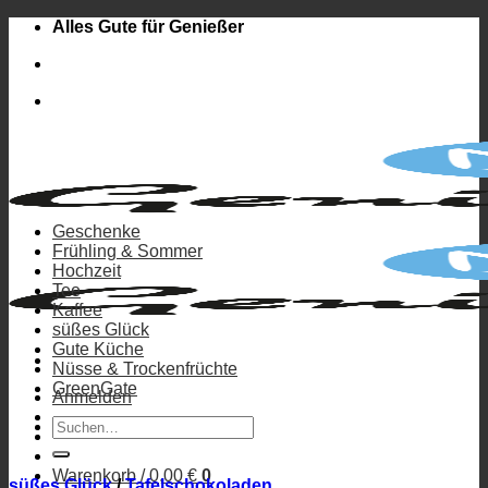
Zum
Alles Gute für Genießer
Inhalt
springen
Geschenke
Frühling & Sommer
Hochzeit
Tee
Kaffee
süßes Glück
Gute Küche
Nüsse & Trockenfrüchte
GreenGate
Anmelden
Suchen
nach:
Warenkorb /
0,00
€
0
süßes Glück
/
Tafelschokoladen