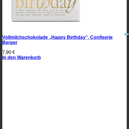
Vollmilchschokolade „Happy Birthday“, Confiserie
Berger
7,90
€
In den Warenkorb