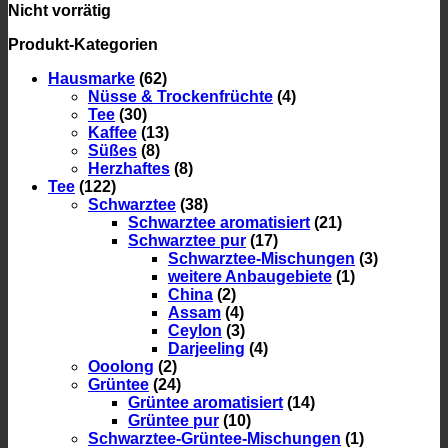
Nicht vorrätig
Produkt-Kategorien
Hausmarke
(62)
Nüsse & Trockenfrüchte
(4)
Tee
(30)
Kaffee
(13)
Süßes
(8)
Herzhaftes
(8)
Tee
(122)
Schwarztee
(38)
Schwarztee aromatisiert
(21)
Schwarztee pur
(17)
Schwarztee-Mischungen
(3)
weitere Anbaugebiete
(1)
China
(2)
Assam
(4)
Ceylon
(3)
Darjeeling
(4)
Ooolong
(2)
Grüntee
(24)
Grüntee aromatisiert
(14)
Grüntee pur
(10)
Schwarztee-Grüntee-Mischungen
(1)