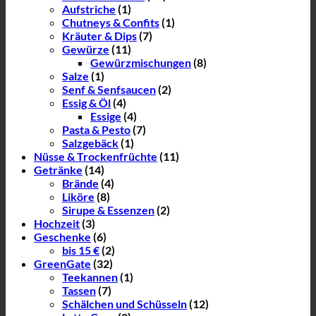
Aufstriche
(1)
Chutneys & Confits
(1)
Kräuter & Dips
(7)
Gewürze
(11)
Gewürzmischungen
(8)
Salze
(1)
Senf & Senfsaucen
(2)
Essig & Öl
(4)
Essige
(4)
Pasta & Pesto
(7)
Salzgebäck
(1)
Nüsse & Trockenfrüchte
(11)
Getränke
(14)
Brände
(4)
Liköre
(8)
Sirupe & Essenzen
(2)
Hochzeit
(3)
Geschenke
(6)
bis 15 €
(2)
GreenGate
(32)
Teekannen
(1)
Tassen
(7)
Schälchen und Schüsseln
(12)