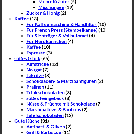
Mono-Kräuter
(5)
Mischungen
(19)
Zucker & Honig
(2)
Kaffee
(13)
Für Kaffeemaschine & Handfilter
(10)
Für French Press (Stempelkanne)
(10)
Für Siebträger & Vollautomat
(4)
Für Herdkännchen
(4)
Kaffee
(10)
Espresso
(3)
süßes Glück
(65)
Aufstriche
(12)
Nougat
(7)
Lakritze
(8)
Schokoladen- & Marzipanfiguren
(2)
Pralinen
(11)
Trinkschokoladen
(3)
süßes Feingebäck
(8)
Nüsse & Früchte mit Schokolade
(7)
Marshmallows & Bonbons
(2)
Tafelschokoladen
(12)
Gute Küche
(31)
Antipasti & Oliven
(2)
Grill & Barbecue
(11)