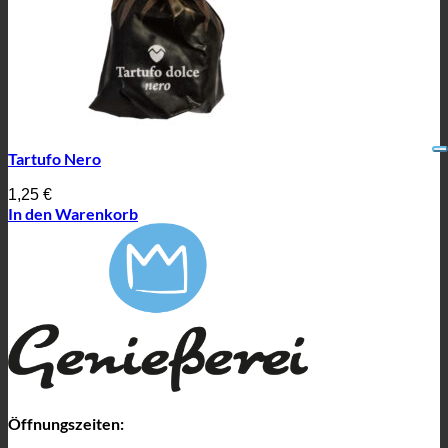
Tartufo Nero
1,25
€
In den Warenkorb
Öffnungszeiten: