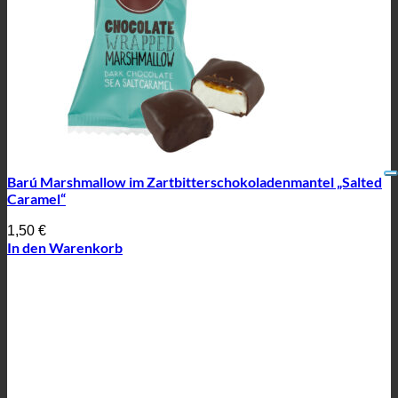
Barú Marshmallow im Zartbitterschokoladenmantel „Salted
Caramel“
1,50
€
In den Warenkorb