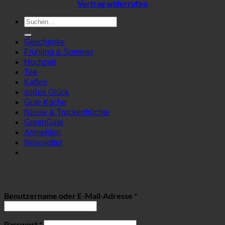
Vertrag widerrufen
Suchen
nach:
Geschenke
Frühling & Sommer
Hochzeit
Tee
Kaffee
süßes Glück
Gute Küche
Nüsse & Trockenfrüchte
GreenGate
Anmelden
Newsletter
Anmelden
Erforderlich
Benutzername oder E-Mail-Adresse
*
Erforderlich
Passwort
*