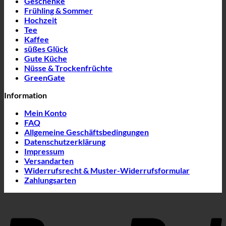
Geschenke
Frühling & Sommer
Hochzeit
Tee
Kaffee
süßes Glück
Gute Küche
Nüsse & Trockenfrüchte
GreenGate
Information
Mein Konto
FAQ
Allgemeine Geschäftsbedingungen
Datenschutzerklärung
Impressum
Versandarten
Widerrufsrecht & Muster-Widerrufsformular
Zahlungsarten
P