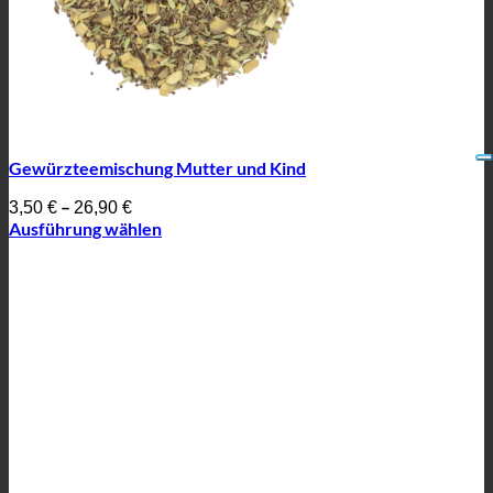
Gewürzteemischung Mutter und Kind
–
3,50
€
26,90
€
Ausführung wählen
Dieses
Produkt
weist
mehrere
Varianten
auf.
Die
Optionen
können
auf
der
Produktseite