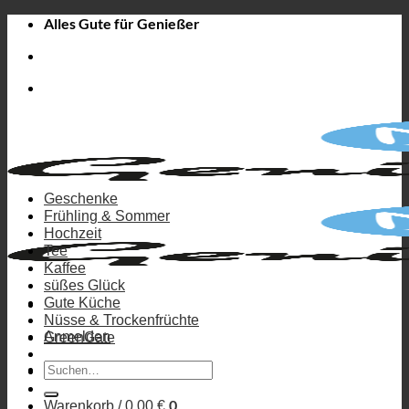
Zum
Alles Gute für Genießer
Inhalt
springen
Geschenke
Frühling & Sommer
Hochzeit
Tee
Kaffee
süßes Glück
Gute Küche
Nüsse & Trockenfrüchte
Anmelden
GreenGate
Suchen
nach:
0
Warenkorb /
0,00
€