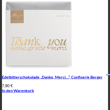
Edelbitterschokolade „Danke, Merci…“, Confiserie Berger
7,90
€
In den Warenkorb