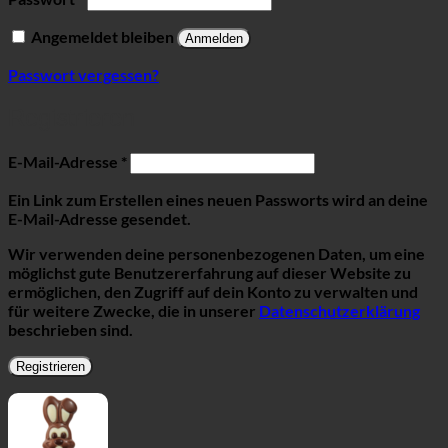
Angemeldet bleiben
Anmelden
Passwort vergessen?
Registrieren
Erforderlich
E-Mail-Adresse
*
Ein Link zum Erstellen eines neuen Passworts wird an deine
E-Mail-Adresse gesendet.
Wir verwenden deine personenbezogenen Daten, um eine
möglichst gute Benutzererfahrung auf dieser Website zu
ermöglichen, den Zugriff auf dein Konto zu verwalten und
für weitere Zwecke, die in unserer
Datenschutzerklärung
beschrieben sind.
Registrieren