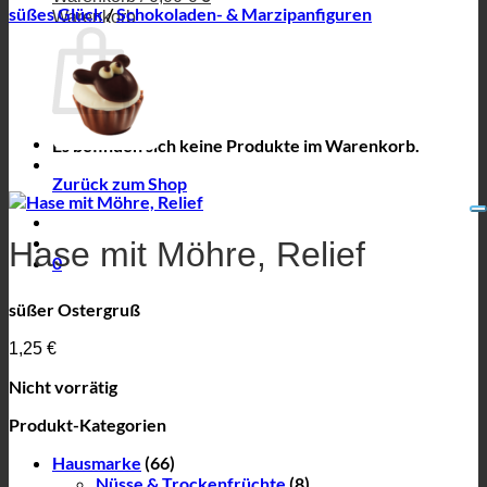
süßes Glück
/
Schokoladen- & Marzipanfiguren
Warenkorb
Es befinden sich keine Produkte im Warenkorb.
Zurück zum Shop
Hase mit Möhre, Relief
0
süßer Ostergruß
1,25
€
Nicht vorrätig
Produkt-Kategorien
Hausmarke
(66)
Nüsse & Trockenfrüchte
(8)