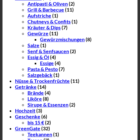
Antipasti & Oliven
(2)
Grill & Barbecue
(11)
Aufstriche
(1)
Chutneys & Confits
(1)
Kräuter & Dips
(7)
Gewürze
(11)
Gewürzmischungen
(8)
Salze
(1)
Senf & Senfsaucen
(2)
Essig & Öl
(4)
Essige
(4)
Pasta & Pesto
(7)
Salzgebäck
(1)
Nüsse & Trockenfrüchte
(11)
Getränke
(14)
Brände
(4)
Liköre
(8)
Sirupe & Essenzen
(2)
Hochzeit
(3)
Geschenke
(6)
bis 15 €
(2)
GreenGate
(32)
Teekannen
(1)