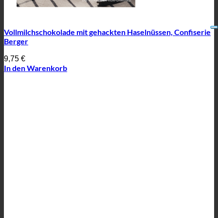
Vollmilchschokolade mit gehackten Haselnüssen, Confiserie
Berger
9,75
€
In den Warenkorb