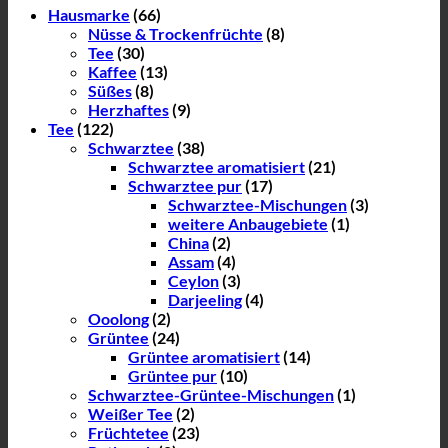
Hausmarke
(66)
Nüsse & Trockenfrüchte
(8)
Tee
(30)
Kaffee
(13)
Süßes
(8)
Herzhaftes
(9)
Tee
(122)
Schwarztee
(38)
Schwarztee aromatisiert
(21)
Schwarztee pur
(17)
Schwarztee-Mischungen
(3)
weitere Anbaugebiete
(1)
China
(2)
Assam
(4)
Ceylon
(3)
Darjeeling
(4)
Ooolong
(2)
Grüntee
(24)
Grüntee aromatisiert
(14)
Grüntee pur
(10)
Schwarztee-Grüntee-Mischungen
(1)
Weißer Tee
(2)
Früchtetee
(23)