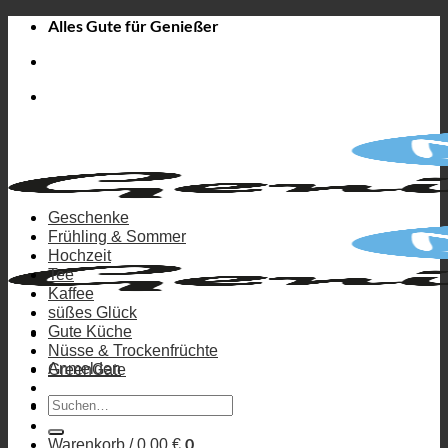
Zum
Alles Gute für Genießer
Inhalt
springen
Geschenke
Frühling & Sommer
Hochzeit
Tee
Kaffee
süßes Glück
Gute Küche
Nüsse & Trockenfrüchte
Anmelden
GreenGate
Suchen
nach:
0
Warenkorb /
0,00
€