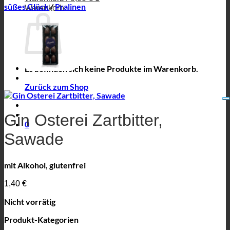
süßes Glück
/
Pralinen
Warenkorb
Es befinden sich keine Produkte im Warenkorb.
Zurück zum Shop
Gin Osterei Zartbitter,
0
Sawade
mit Alkohol, glutenfrei
1,40
€
Nicht vorrätig
Produkt-Kategorien