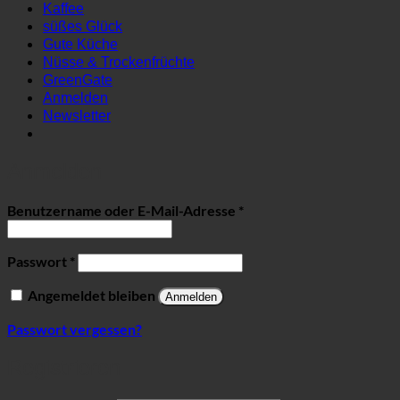
Kaffee
süßes Glück
Gute Küche
Nüsse & Trockenfrüchte
GreenGate
Anmelden
Newsletter
Anmelden
Erforderlich
Benutzername oder E-Mail-Adresse
*
Erforderlich
Passwort
*
Angemeldet bleiben
Anmelden
Passwort vergessen?
Registrieren