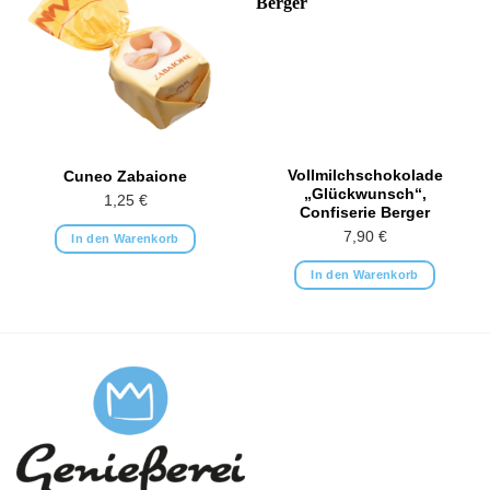
Vollmilchschokolade
Cuneo Zabaione
„Glückwunsch“,
1,25
€
Confiserie Berger
7,90
€
In den Warenkorb
In den Warenkorb