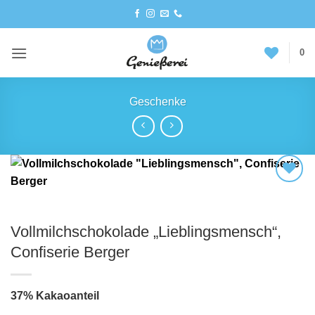
Zum
Inhalt
springen
0
Geschenke
Vollmilchschokolade „Lieblingsmensch“,
Confiserie Berger
37% Kakaoanteil