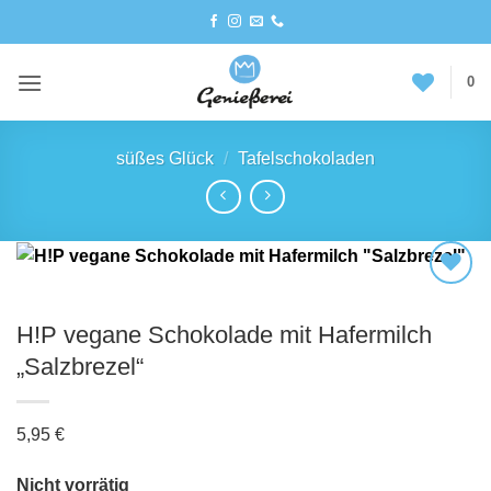
Zum
Inhalt
springen
0
süßes Glück
/
Tafelschokoladen
H!P vegane Schokolade mit Hafermilch
„Salzbrezel“
5,95
€
Nicht vorrätig