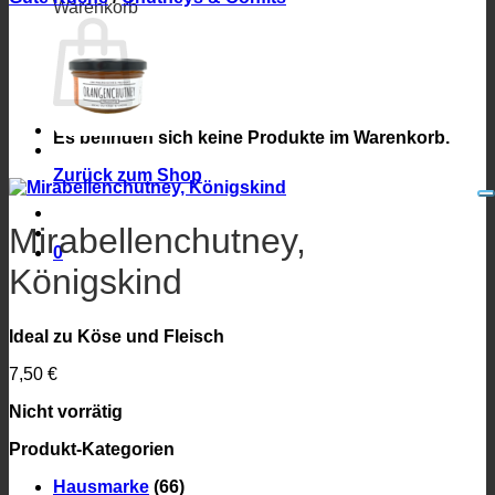
Warenkorb
Es befinden sich keine Produkte im Warenkorb.
Zurück zum Shop
Mirabellenchutney,
0
Königskind
Ideal zu Köse und Fleisch
7,50
€
Nicht vorrätig
Produkt-Kategorien
Hausmarke
(66)