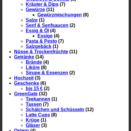
Kräuter & Dips
(7)
Gewürze
(11)
Gewürzmischungen
(8)
Salze
(1)
Senf & Senfsaucen
(2)
Essig & Öl
(4)
Essige
(4)
Pasta & Pesto
(7)
Salzgebäck
(1)
Nüsse & Trockenfrüchte
(11)
Getränke
(14)
Brände
(4)
Liköre
(8)
Sirupe & Essenzen
(2)
Hochzeit
(3)
Geschenke
(6)
bis 15 €
(2)
GreenGate
(32)
Teekannen
(1)
Tassen
(7)
Schälchen und Schüsseln
(12)
Latte Cups
(8)
Krüge
(1)
Gläser
(3)
Ostern
(4)