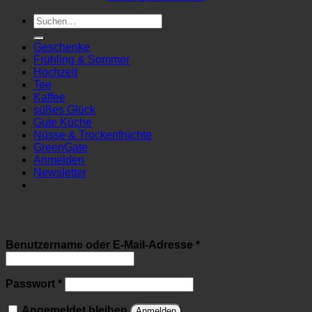
Suchen
nach:
Geschenke
Frühling & Sommer
Hochzeit
Tee
Kaffee
süßes Glück
Gute Küche
Nüsse & Trockenfrüchte
GreenGate
Anmelden
Newsletter
Anmelden
Erforderlich
Benutzername oder E-Mail-Adresse
*
Erforderlich
Passwort
*
Angemeldet bleiben
Anmelden