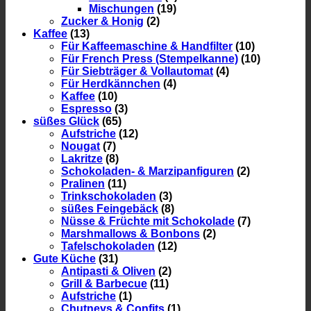
Mischungen
(19)
Zucker & Honig
(2)
Kaffee
(13)
Für Kaffeemaschine & Handfilter
(10)
Für French Press (Stempelkanne)
(10)
Für Siebträger & Vollautomat
(4)
Für Herdkännchen
(4)
Kaffee
(10)
Espresso
(3)
süßes Glück
(65)
Aufstriche
(12)
Nougat
(7)
Lakritze
(8)
Schokoladen- & Marzipanfiguren
(2)
Pralinen
(11)
Trinkschokoladen
(3)
süßes Feingebäck
(8)
Nüsse & Früchte mit Schokolade
(7)
Marshmallows & Bonbons
(2)
Tafelschokoladen
(12)
Gute Küche
(31)
Antipasti & Oliven
(2)
Grill & Barbecue
(11)
Aufstriche
(1)
Chutneys & Confits
(1)