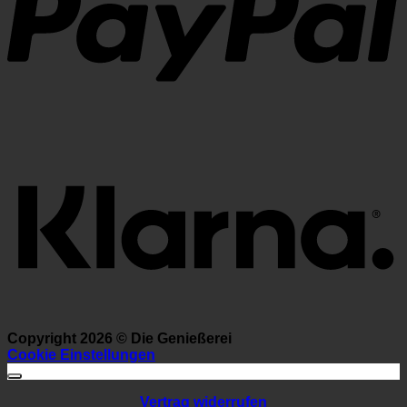
K
Copyright 2026 ©
Die Genießerei
Cookie Einstellungen
Vertrag widerrufen