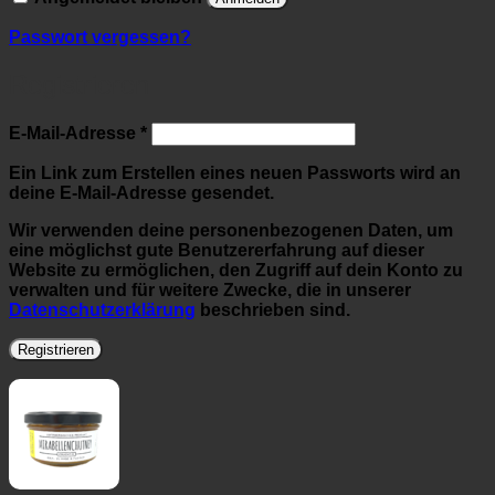
Passwort vergessen?
Registrieren
Erforderlich
E-Mail-Adresse
*
Ein Link zum Erstellen eines neuen Passworts wird an
deine E-Mail-Adresse gesendet.
Wir verwenden deine personenbezogenen Daten, um
eine möglichst gute Benutzererfahrung auf dieser
Website zu ermöglichen, den Zugriff auf dein Konto zu
verwalten und für weitere Zwecke, die in unserer
Datenschutzerklärung
beschrieben sind.
Registrieren