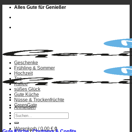
Zum
Alles Gute für Genießer
Inhalt
springen
Geschenke
Frühling & Sommer
Hochzeit
Tee
Kaffee
süßes Glück
Gute Küche
Nüsse & Trockenfrüchte
GreenGate
Anmelden
Suchen
nach:
Warenkorb /
0,00
€
0
Gute Küche
/
Chutneys & Confits