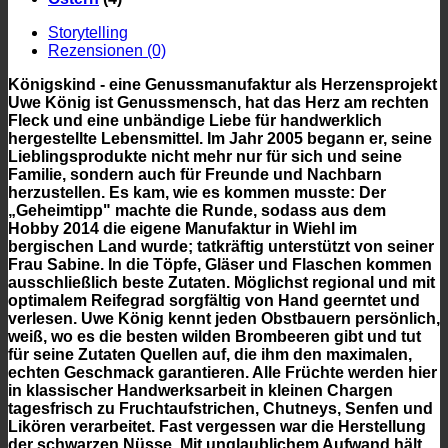
Storytelling
Rezensionen (0)
Königskind - eine Genussmanufaktur als Herzensprojekt
Uwe König ist Genussmensch, hat das Herz am rechten
Fleck und eine unbändige Liebe für handwerklich
hergestellte Lebensmittel. Im Jahr 2005 begann er, seine
Lieblingsprodukte nicht mehr nur für sich und seine
Familie, sondern auch für Freunde und Nachbarn
herzustellen. Es kam, wie es kommen musste: Der
„Geheimtipp" machte die Runde, sodass aus dem
Hobby 2014 die eigene Manufaktur in Wiehl im
bergischen Land wurde; tatkräftig unterstützt von seiner
Frau Sabine. In die Töpfe, Gläser und Flaschen kommen
ausschließlich beste Zutaten. Möglichst regional und mit
optimalem Reifegrad sorgfältig von Hand geerntet und
verlesen. Uwe König kennt jeden Obstbauern persönlich,
weiß, wo es die besten wilden Brombeeren gibt und tut
für seine Zutaten Quellen auf, die ihm den maximalen,
echten Geschmack garantieren. Alle Früchte werden hier
in klassischer Handwerksarbeit in kleinen Chargen
tagesfrisch zu Fruchtaufstrichen, Chutneys, Senfen und
Likören verarbeitet. Fast vergessen war die Herstellung
der schwarzen Nüsse. Mit unglaublichem Aufwand hält