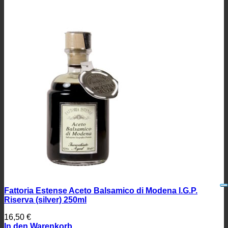
Fattoria Estense Aceto Balsamico di Modena I.G.P.
Riserva (silver) 250ml
16,50
€
In den Warenkorb