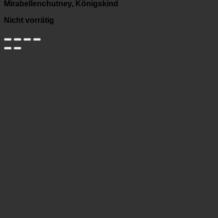
Mirabellenchutney, Königskind
Nicht vorrätig