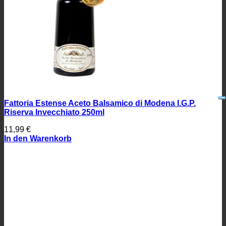
Fattoria Estense Aceto Balsamico di Modena I.G.P.
Riserva Invecchiato 250ml
11,99
€
In den Warenkorb