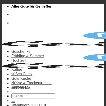
Zum
Alles Gute für Genießer
Inhalt
springen
Geschenke
Frühling & Sommer
Hochzeit
Tee
Kaffee
süßes Glück
Gute Küche
Nüsse & Trockenfrüchte
Anmelden
GreenGate
Suchen
nach:
0
Warenkorb /
0,00
€