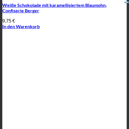
Weiße Schokolade mit karamellisiertem Blaumohn,
Confiserie Berger
9,75
€
In den Warenkorb