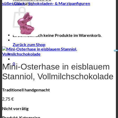
süßes Glück
/
Schokoladen- & Marzipanfiguren
Warenkorb
Es befinden sich keine Produkte im Warenkorb.
Zurück zum Shop
0
Mini-Osterhase in eisblauem
Stanniol, Vollmilchschokolade
Traditionell handgemacht
2,75
€
Nicht vorrätig
Produkt-Kategorien