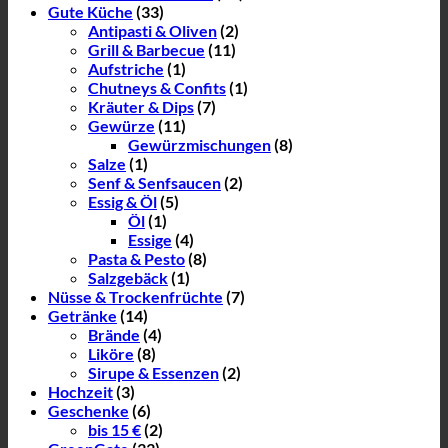
Gute Küche
(33)
Antipasti & Oliven
(2)
Grill & Barbecue
(11)
Aufstriche
(1)
Chutneys & Confits
(1)
Kräuter & Dips
(7)
Gewürze
(11)
Gewürzmischungen
(8)
Salze
(1)
Senf & Senfsaucen
(2)
Essig & Öl
(5)
Öl
(1)
Essige
(4)
Pasta & Pesto
(8)
Salzgebäck
(1)
Nüsse & Trockenfrüchte
(7)
Getränke
(14)
Brände
(4)
Liköre
(8)
Sirupe & Essenzen
(2)
Hochzeit
(3)
Geschenke
(6)
bis 15 €
(2)