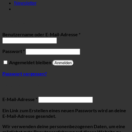
Newsletter
Anmelden
Erforderlich
Benutzername oder E-Mail-Adresse
*
Erforderlich
Passwort
*
Angemeldet bleiben
Anmelden
Passwort vergessen?
Registrieren
Erforderlich
E-Mail-Adresse
*
Ein Link zum Erstellen eines neuen Passworts wird an deine
E-Mail-Adresse gesendet.
Wir verwenden deine personenbezogenen Daten, um eine
möglichst gute Benutzererfahrung auf dieser Website zu