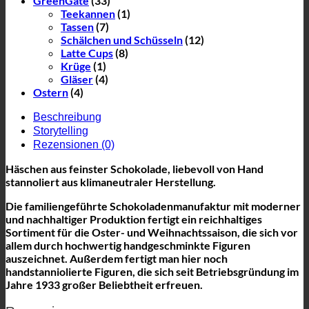
GreenGate
(33)
Teekannen
(1)
Tassen
(7)
Schälchen und Schüsseln
(12)
Latte Cups
(8)
Krüge
(1)
Gläser
(4)
Ostern
(4)
Beschreibung
Storytelling
Rezensionen (0)
Häschen aus feinster Schokolade, liebevoll von Hand
stannoliert aus klimaneutraler Herstellung.
Die familiengeführte Schokoladenmanufaktur mit moderner
und nachhaltiger Produktion fertigt ein reichhaltiges
Sortiment für die Oster- und Weihnachtssaison, die sich vor
allem durch hochwertig handgeschminkte Figuren
auszeichnet. Außerdem fertigt man hier noch
handstanniolierte Figuren, die sich seit Betriebsgründung im
Jahre 1933 großer Beliebtheit erfreuen.