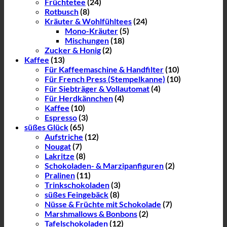
Früchtetee
(24)
Rotbusch
(8)
Kräuter & Wohlfühltees
(24)
Mono-Kräuter
(5)
Mischungen
(18)
Zucker & Honig
(2)
Kaffee
(13)
Für Kaffeemaschine & Handfilter
(10)
Für French Press (Stempelkanne)
(10)
Für Siebträger & Vollautomat
(4)
Für Herdkännchen
(4)
Kaffee
(10)
Espresso
(3)
süßes Glück
(65)
Aufstriche
(12)
Nougat
(7)
Lakritze
(8)
Schokoladen- & Marzipanfiguren
(2)
Pralinen
(11)
Trinkschokoladen
(3)
süßes Feingebäck
(8)
Nüsse & Früchte mit Schokolade
(7)
Marshmallows & Bonbons
(2)
Tafelschokoladen
(12)