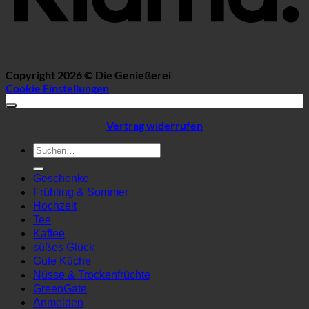
Copyright 2026 ©
Die Genießerei
Cookie Einstellungen
Vertrag widerrufen
Suchen
nach:
Geschenke
Frühling & Sommer
Hochzeit
Tee
Kaffee
süßes Glück
Gute Küche
Nüsse & Trockenfrüchte
GreenGate
Anmelden