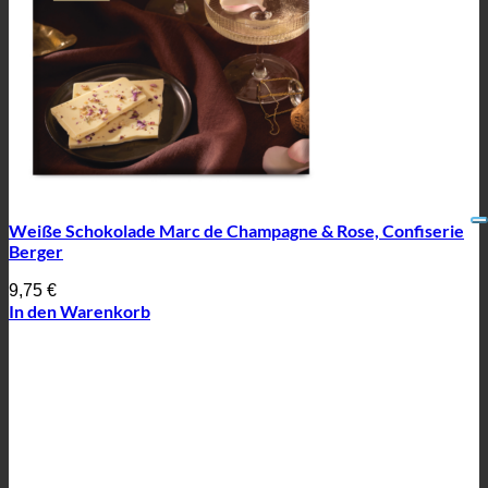
Weiße Schokolade Marc de Champagne & Rose, Confiserie
Berger
9,75
€
In den Warenkorb