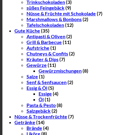
Trinkschokoladen
(3)
süßes Feingebäck
(9)
Nüsse & Früchte mit Schokolade
(7)
Marshmallows & Bonbons
(2)
Tafelschokoladen
(12)
Gute Küche
(35)
Antipasti & Oliven
(2)
Grill & Barbecue
(11)
Aufstriche
(1)
Chutneys & Confits
(2)
Kräuter & Dips
(7)
Gewürze
(11)
Gewürzmischungen
(8)
Salze
(1)
Senf & Senfsaucen
(2)
Essig & Öl
(5)
Essige
(4)
Öl
(1)
Pasta & Pesto
(8)
Salzgebäck
(2)
Nüsse & Trockenfrüchte
(7)
Getränke
(14)
Brände
(4)
Liköre
(8)