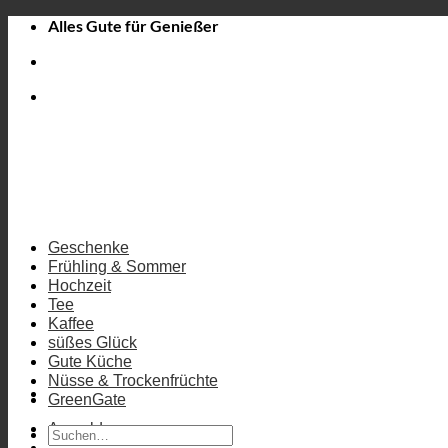
Zum
Alles Gute für Genießer
Inhalt
springen
Geschenke
Frühling & Sommer
Hochzeit
Tee
Kaffee
süßes Glück
Gute Küche
Nüsse & Trockenfrüchte
GreenGate
Anmelden
Suchen