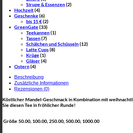
Sirupe & Essenzen
(2)
Hochzeit
(4)
Geschenke
(6)
bis 15 €
(2)
GreenGate
(33)
Teekannen
(1)
Tassen
(7)
Schälchen und Schüsseln
(12)
Latte Cups
(8)
Krüge
(1)
Gläser
(4)
Ostern
(4)
Beschreibung
Zusätzliche Informationen
Rezensionen (0)
Köstlicher Mandel-Geschmack in Kombination mit weihnachtli
Sie diesen Tee in fröhlicher Runde!
Größe
50.00, 100.00, 250.00, 500.00, 1000.00