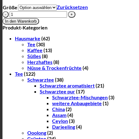
Zurücksetzen
Größe
Früchteteemischung
"Adventstee"
In den Warenkorb
Menge
Produkt-Kategorien
Hausmarke
(62)
Tee
(30)
Kaffee
(13)
Süßes
(8)
Herzhaftes
(8)
Nüsse & Trockenfrüchte
(4)
Tee
(122)
Schwarztee
(38)
Schwarztee aromatisiert
(21)
Schwarztee pur
(17)
Schwarztee-Mischungen
(3)
weitere Anbaugebiete
(1)
China
(2)
Assam
(4)
Ceylon
(3)
Darjeeling
(4)
Ooolong
(2)
Grüntee
(24)