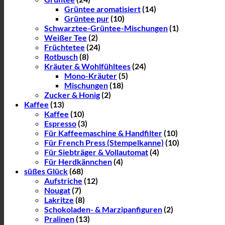
Grüntee aromatisiert
(14)
Grüntee pur
(10)
Schwarztee-Grüntee-Mischungen
(1)
Weißer Tee
(2)
Früchtetee
(24)
Rotbusch
(8)
Kräuter & Wohlfühltees
(24)
Mono-Kräuter
(5)
Mischungen
(18)
Zucker & Honig
(2)
Kaffee
(13)
Kaffee
(10)
Espresso
(3)
Für Kaffeemaschine & Handfilter
(10)
Für French Press (Stempelkanne)
(10)
Für Siebträger & Vollautomat
(4)
Für Herdkännchen
(4)
süßes Glück
(68)
Aufstriche
(12)
Nougat
(7)
Lakritze
(8)
Schokoladen- & Marzipanfiguren
(2)
Pralinen
(13)