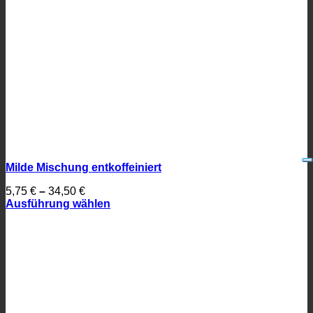
Milde Mischung entkoffeiniert
5,75
€
–
34,50
€
Ausführung wählen
Dieses
Produkt
weist
mehrere
Varianten
auf.
Die
Optionen