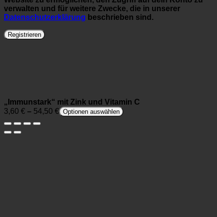
verwalten und für weitere Zwecke, die in unserer
Datenschutzerklärung
beschrieben sind.
Registrieren
„Immunstark“ mit Zink und Vitamin C
3,60
€
–
54,50
€
Optionen auswählen