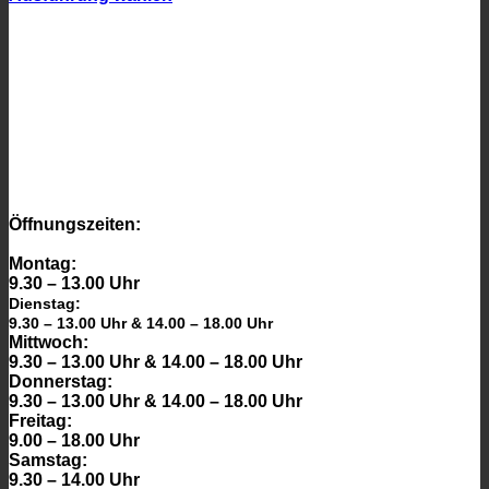
Dieses
Produkt
weist
mehrere
Varianten
auf.
Die
Optionen
können
auf
der
Öffnungszeiten:
Produktseite
gewählt
Montag:
werden
9.30 – 13.00 Uhr
Dienstag:
9.30 – 13.00 Uhr & 14.00 – 18.00 Uhr
Mittwoch:
9.30 – 13.00 Uhr & 14.00 – 18.00 Uhr
Donnerstag:
9.30 – 13.00 Uhr & 14.00 – 18.00 Uhr
Freitag:
9.00 – 18.00 Uhr
Samstag:
9.30 – 14.00 Uhr