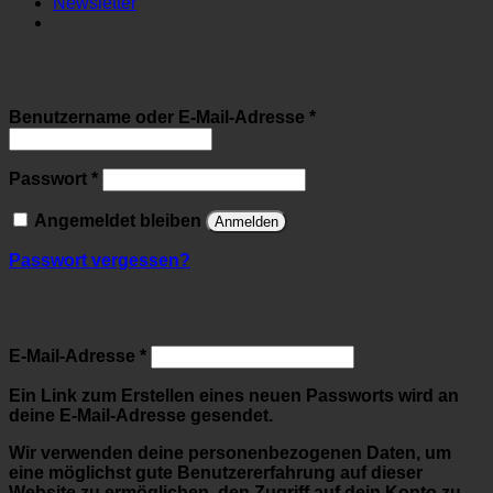
Newsletter
Anmelden
Erforderlich
Benutzername oder E-Mail-Adresse
*
Erforderlich
Passwort
*
Angemeldet bleiben
Anmelden
Passwort vergessen?
Registrieren
Erforderlich
E-Mail-Adresse
*
Ein Link zum Erstellen eines neuen Passworts wird an
deine E-Mail-Adresse gesendet.
Wir verwenden deine personenbezogenen Daten, um
eine möglichst gute Benutzererfahrung auf dieser
Website zu ermöglichen, den Zugriff auf dein Konto zu