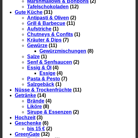
Marshmallows & Bonbons
(2)
Tafelschokoladen
(12)
Gute Küche
(31)
Antipasti & Oliven
(2)
Grill & Barbecue
(11)
Aufstriche
(1)
Chutneys & Confits
(1)
Kräuter & Dips
(7)
Gewürze
(11)
Gewürzmischungen
(8)
Salze
(1)
Senf & Senfsaucen
(2)
Essig & Öl
(4)
Essige
(4)
Pasta & Pesto
(7)
Salzgebäck
(1)
Nüsse & Trockenfrüchte
(11)
Getränke
(14)
Brände
(4)
Liköre
(8)
Sirupe & Essenzen
(2)
Hochzeit
(3)
Geschenke
(6)
bis 15 €
(2)
GreenGate
(32)