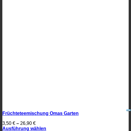
Früchteteemischung Omas Garten
3,50
€
–
26,90
€
Ausführung wählen