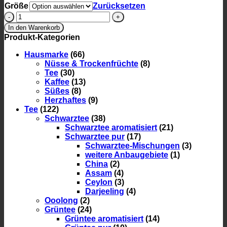
Größe
Zurücksetzen
"Immunstark"
mit
In den Warenkorb
Zink
Produkt-Kategorien
und
Vitamin
Hausmarke
(66)
C
Nüsse & Trockenfrüchte
(8)
Menge
Tee
(30)
Kaffee
(13)
Süßes
(8)
Herzhaftes
(9)
Tee
(122)
Schwarztee
(38)
Schwarztee aromatisiert
(21)
Schwarztee pur
(17)
Schwarztee-Mischungen
(3)
weitere Anbaugebiete
(1)
China
(2)
Assam
(4)
Ceylon
(3)
Darjeeling
(4)
Ooolong
(2)
Grüntee
(24)
Grüntee aromatisiert
(14)