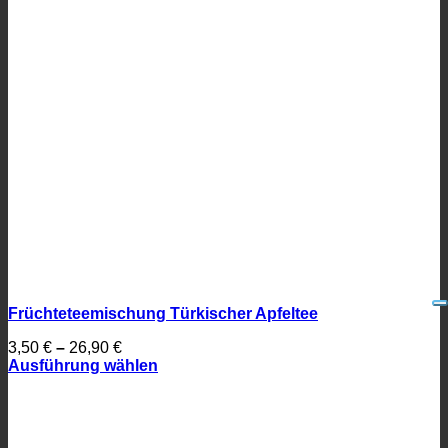
Früchteteemischung Türkischer Apfeltee
3,50
€
–
26,90
€
Ausführung wählen
Dieses
Produkt
weist
mehrere