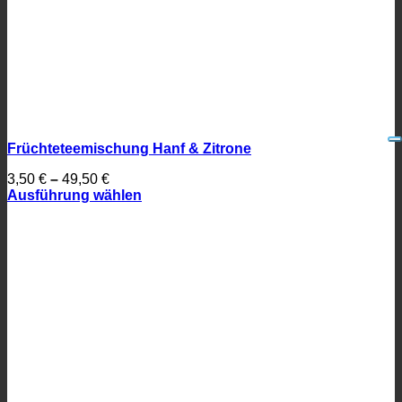
Früchteteemischung Hanf & Zitrone
3,50
€
–
49,50
€
Ausführung wählen
Dieses
Produkt
weist
mehrere
Varianten
auf.
Die
Optionen
können
auf
der
Produktseite