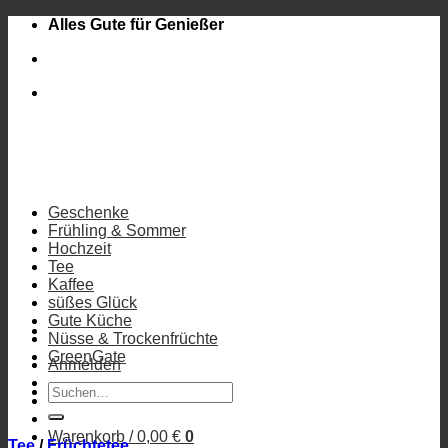
Zum
Alles Gute für Genießer
Inhalt
springen
Geschenke
Frühling & Sommer
Hochzeit
Tee
Kaffee
süßes Glück
Gute Küche
Nüsse & Trockenfrüchte
GreenGate
Anmelden
Suchen
nach:
Warenkorb /
0,00
€
0
Tee
/
Früchtetee