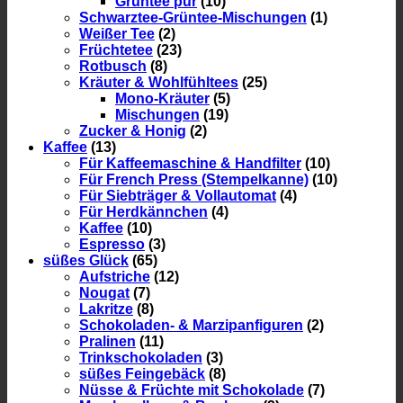
Grüntee pur
(10)
Schwarztee-Grüntee-Mischungen
(1)
Weißer Tee
(2)
Früchtetee
(23)
Rotbusch
(8)
Kräuter & Wohlfühltees
(25)
Mono-Kräuter
(5)
Mischungen
(19)
Zucker & Honig
(2)
Kaffee
(13)
Für Kaffeemaschine & Handfilter
(10)
Für French Press (Stempelkanne)
(10)
Für Siebträger & Vollautomat
(4)
Für Herdkännchen
(4)
Kaffee
(10)
Espresso
(3)
süßes Glück
(65)
Aufstriche
(12)
Nougat
(7)
Lakritze
(8)
Schokoladen- & Marzipanfiguren
(2)
Pralinen
(11)
Trinkschokoladen
(3)
süßes Feingebäck
(8)
Nüsse & Früchte mit Schokolade
(7)