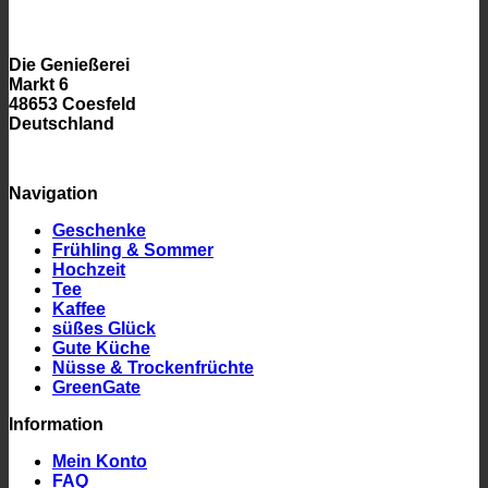
Die Genießerei
Markt 6
48653 Coesfeld
Deutschland
Navigation
Geschenke
Frühling & Sommer
Hochzeit
Tee
Kaffee
süßes Glück
Gute Küche
Nüsse & Trockenfrüchte
GreenGate
Information
Mein Konto
FAQ