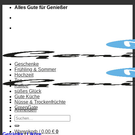
Zum
Alles Gute für Genießer
Inhalt
springen
Geschenke
Frühling & Sommer
Hochzeit
Tee
Kaffee
süßes Glück
Gute Küche
Nüsse & Trockenfrüchte
GreenGate
Anmelden
Suchen
nach:
Warenkorb /
0,00
€
0
Getränke
/
Liköre