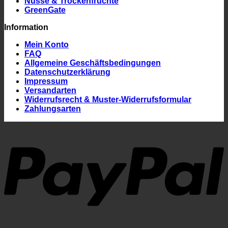
Nüsse & Trockenfrüchte
GreenGate
Information
Mein Konto
FAQ
Allgemeine Geschäftsbedingungen
Datenschutzerklärung
Impressum
Versandarten
Widerrufsrecht & Muster-Widerrufsformular
Zahlungsarten
P