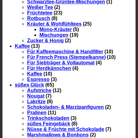
Schwarztee-Grüntee-Mischungen
(1)
Weißer Tee
(2)
Früchtetee
(23)
Rotbusch
(8)
Kräuter & Wohlfühltees
(25)
Mono-Kräuter
(5)
Mischungen
(19)
Zucker & Honig
(2)
Kaffee
(13)
Für Kaffeemaschine & Handfilter
(10)
Für French Press (Stempelkanne)
(10)
Für Siebträger & Vollautomat
(4)
Für Herdkännchen
(4)
Kaffee
(10)
Espresso
(3)
süßes Glück
(65)
Aufstriche
(12)
Nougat
(7)
Lakritze
(8)
Schokoladen- & Marzipanfiguren
(2)
Pralinen
(11)
Trinkschokoladen
(3)
süßes Feingebäck
(8)
Nüsse & Früchte mit Schokolade
(7)
Marshmallows & Bonbons
(2)