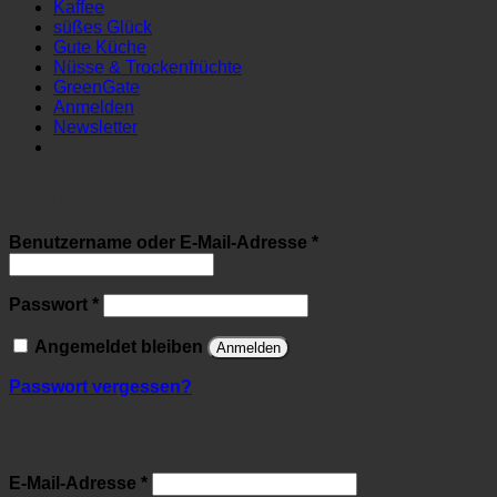
Kaffee
süßes Glück
Gute Küche
Nüsse & Trockenfrüchte
GreenGate
Anmelden
Newsletter
Anmelden
Erforderlich
Benutzername oder E-Mail-Adresse
*
Erforderlich
Passwort
*
Angemeldet bleiben
Anmelden
Passwort vergessen?
Registrieren
Erforderlich
E-Mail-Adresse
*