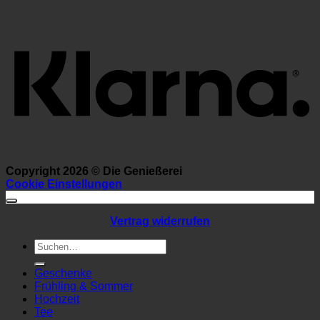
K
Copyright 2026 ©
Die Genießerei
Cookie Einstellungen
Vertrag widerrufen
Suchen
nach:
Geschenke
Frühling & Sommer
Hochzeit
Tee