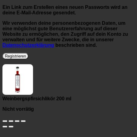
Ein Link zum Erstellen eines neuen Passworts wird an
deine E-Mail-Adresse gesendet.
Wir verwenden deine personenbezogenen Daten, um
eine möglichst gute Benutzererfahrung auf dieser
Website zu ermöglichen, den Zugriff auf dein Konto zu
verwalten und für weitere Zwecke, die in unserer
Datenschutzerklärung
beschrieben sind.
Registrieren
Weinbergspfirsichlikör 200 ml
Nicht vorrätig