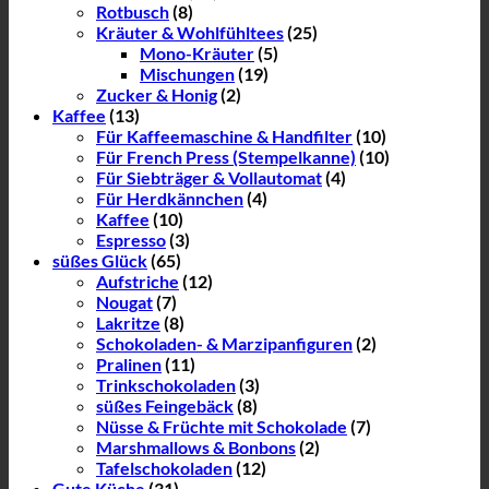
Rotbusch
(8)
Kräuter & Wohlfühltees
(25)
Mono-Kräuter
(5)
Mischungen
(19)
Zucker & Honig
(2)
Kaffee
(13)
Für Kaffeemaschine & Handfilter
(10)
Für French Press (Stempelkanne)
(10)
Für Siebträger & Vollautomat
(4)
Für Herdkännchen
(4)
Kaffee
(10)
Espresso
(3)
süßes Glück
(65)
Aufstriche
(12)
Nougat
(7)
Lakritze
(8)
Schokoladen- & Marzipanfiguren
(2)
Pralinen
(11)
Trinkschokoladen
(3)
süßes Feingebäck
(8)
Nüsse & Früchte mit Schokolade
(7)
Marshmallows & Bonbons
(2)
Tafelschokoladen
(12)
Gute Küche
(31)