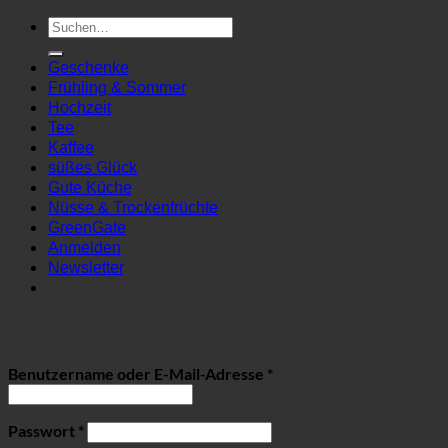
Suchen
nach:
Geschenke
Frühling & Sommer
Hochzeit
Tee
Kaffee
süßes Glück
Gute Küche
Nüsse & Trockenfrüchte
GreenGate
Anmelden
Newsletter
Anmelden
Erforderlich
Benutzername oder E-Mail-Adresse
*
Erforderlich
Passwort
*