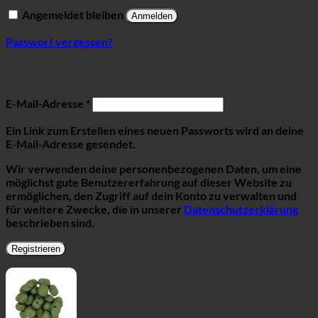
Angemeldet bleiben
Anmelden
Passwort vergessen?
Registrieren
Erforderlich
E-Mail-Adresse
*
Ein Link zum Erstellen eines neuen Passworts wird an deine
E-Mail-Adresse gesendet.
Wir verwenden deine personenbezogenen Daten, um eine
möglichst gute Benutzererfahrung auf dieser Website zu
ermöglichen, den Zugriff auf dein Konto zu verwalten und
für weitere Zwecke, die in unserer
Datenschutzerklärung
beschrieben sind.
Registrieren