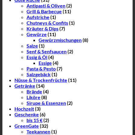
Antipasti & Oliven
(2)
Grill & Barbecue
(11)
Aufstriche
(1)
Chutneys & Confits
(1)
Kräuter & Dips
(7)
Gewürze
(11)
Gewürzmischungen
(8)
Salze
(1)
Senf & Senfsaucen
(2)
Essig & Öl
(4)
Essige
(4)
Pasta & Pesto
(7)
Salzgebäck
(1)
Nüsse & Trockenfrüchte
(11)
Getränke
(14)
Brände
(4)
Liköre
(8)
Sirupe & Essenzen
(2)
Hochzeit
(3)
Geschenke
(6)
bis 15 €
(2)
GreenGate
(32)
Teekannen
(1)