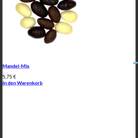
Mandel-Mix
5,75
€
In den Warenkorb