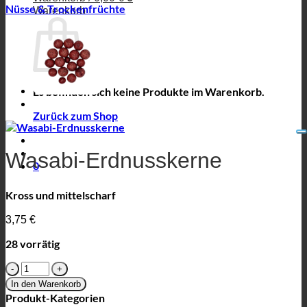
Nüsse & Trockenfrüchte
Warenkorb
Es befinden sich keine Produkte im Warenkorb.
Zurück zum Shop
Wasabi-Erdnusskerne
0
Kross und mittelscharf
3,75
€
28 vorrätig
Wasabi-
Erdnusskerne
In den Warenkorb
Menge
Produkt-Kategorien