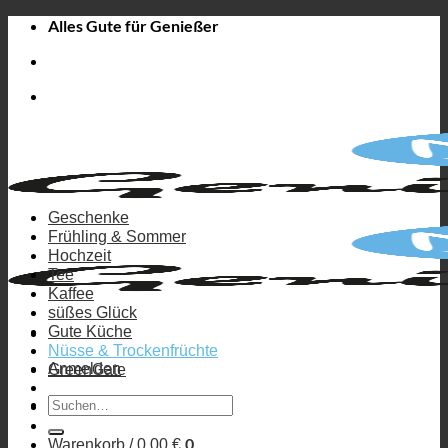
Zum
Alles Gute für Genießer
Inhalt
springen
Geschenke
Frühling & Sommer
Hochzeit
Tee
Kaffee
süßes Glück
Gute Küche
Nüsse & Trockenfrüchte
Anmelden
GreenGate
Suchen
nach:
0
Warenkorb /
0,00
€