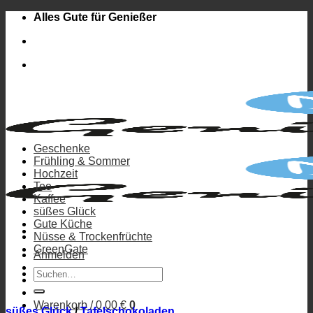
Zum
Alles Gute für Genießer
Inhalt
springen
Geschenke
Frühling & Sommer
Hochzeit
Tee
Kaffee
süßes Glück
Gute Küche
Nüsse & Trockenfrüchte
GreenGate
Anmelden
Suchen
nach:
Warenkorb /
0,00
€
0
süßes Glück
/
Tafelschokoladen