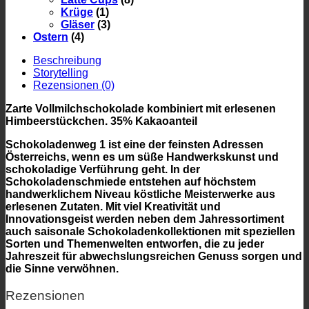
Krüge
(1)
Gläser
(3)
Ostern
(4)
Beschreibung
Storytelling
Rezensionen (0)
Zarte Vollmilchschokolade kombiniert mit erlesenen
Himbeerstückchen. 35% Kakaoanteil
Schokoladenweg 1 ist eine der feinsten Adressen
Österreichs, wenn es um süße Handwerkskunst und
schokoladige Verführung geht. In der
Schokoladenschmiede entstehen auf höchstem
handwerklichem Niveau köstliche Meisterwerke aus
erlesenen Zutaten. Mit viel Kreativität und
Innovationsgeist werden neben dem Jahressortiment
auch saisonale Schokoladenkollektionen mit speziellen
Sorten und Themenwelten entworfen, die zu jeder
Jahreszeit für abwechslungsreichen Genuss sorgen und
die Sinne verwöhnen.
Rezensionen