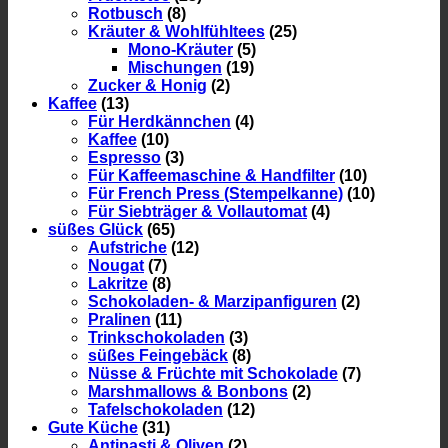
Rotbusch
(8)
Kräuter & Wohlfühltees
(25)
Mono-Kräuter
(5)
Mischungen
(19)
Zucker & Honig
(2)
Kaffee
(13)
Für Herdkännchen
(4)
Kaffee
(10)
Espresso
(3)
Für Kaffeemaschine & Handfilter
(10)
Für French Press (Stempelkanne)
(10)
Für Siebträger & Vollautomat
(4)
süßes Glück
(65)
Aufstriche
(12)
Nougat
(7)
Lakritze
(8)
Schokoladen- & Marzipanfiguren
(2)
Pralinen
(11)
Trinkschokoladen
(3)
süßes Feingebäck
(8)
Nüsse & Früchte mit Schokolade
(7)
Marshmallows & Bonbons
(2)
Tafelschokoladen
(12)
Gute Küche
(31)
Antipasti & Oliven
(2)