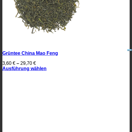
Grüntee China Mao Feng
3,60
€
–
29,70
€
Ausführung wählen
Dieses
Produkt
weist
mehrere
Varianten
auf.
Die
Optionen
können
auf
der
Produktseite