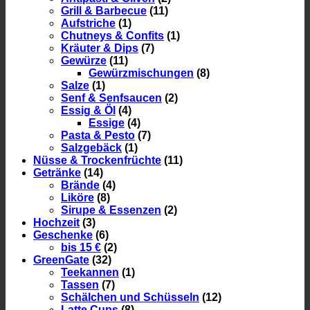
Grill & Barbecue
(11)
Aufstriche
(1)
Chutneys & Confits
(1)
Kräuter & Dips
(7)
Gewürze
(11)
Gewürzmischungen
(8)
Salze
(1)
Senf & Senfsaucen
(2)
Essig & Öl
(4)
Essige
(4)
Pasta & Pesto
(7)
Salzgebäck
(1)
Nüsse & Trockenfrüchte
(11)
Getränke
(14)
Brände
(4)
Liköre
(8)
Sirupe & Essenzen
(2)
Hochzeit
(3)
Geschenke
(6)
bis 15 €
(2)
GreenGate
(32)
Teekannen
(1)
Tassen
(7)
Schälchen und Schüsseln
(12)
Latte Cups
(8)