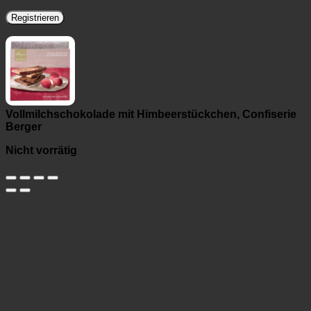
Registrieren
Vollmilchschokolade mit Himbeerstückchen, Confiserie
Berger
Nicht vorrätig