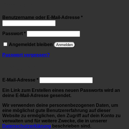
Anmelden
Erforderlich
Benutzername oder E-Mail-Adresse
*
Erforderlich
Passwort
*
Angemeldet bleiben
Anmelden
Passwort vergessen?
Registrieren
Erforderlich
E-Mail-Adresse
*
Ein Link zum Erstellen eines neuen Passworts wird an
deine E-Mail-Adresse gesendet.
Wir verwenden deine personenbezogenen Daten, um
eine möglichst gute Benutzererfahrung auf dieser
Website zu ermöglichen, den Zugriff auf dein Konto zu
verwalten und für weitere Zwecke, die in unserer
Datenschutzerklärung
beschrieben sind.