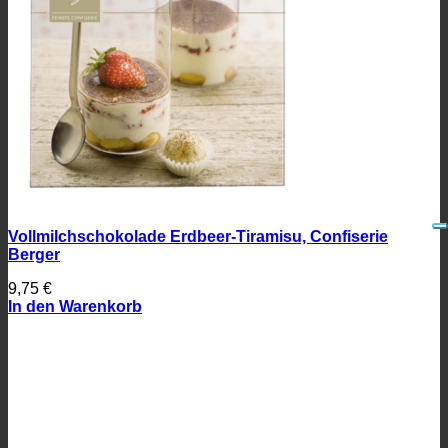
Vollmilchschokolade Erdbeer-Tiramisu, Confiserie
Berger
9,75
€
In den Warenkorb