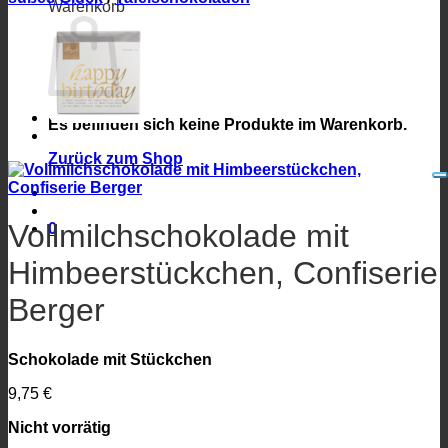
Warenkorb
Es befinden sich keine Produkte im Warenkorb.
Zurück zum Shop
Vollmilchschokolade mit
0
Himbeerstückchen, Confiserie
Berger
Schokolade mit Stückchen
9,75
€
Nicht vorrätig