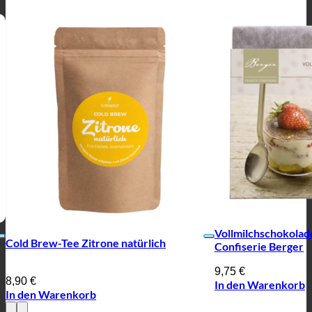
Vollmilchschokolad
Cold Brew-Tee Zitrone natürlich
Confiserie Berger
9,75
€
8,90
€
In den Warenkorb
In den Warenkorb