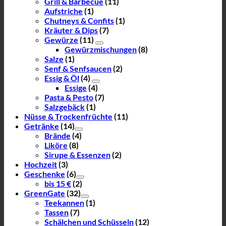
Grill & Barbecue
(11)
Aufstriche
(1)
Chutneys & Confits
(1)
Kräuter & Dips
(7)
Gewürze
(11)
Gewürzmischungen
(8)
Salze
(1)
Senf & Senfsaucen
(2)
Essig & Öl
(4)
Essige
(4)
Pasta & Pesto
(7)
Salzgebäck
(1)
Nüsse & Trockenfrüchte
(11)
Getränke
(14)
Brände
(4)
Liköre
(8)
Sirupe & Essenzen
(2)
Hochzeit
(3)
Geschenke
(6)
bis 15 €
(2)
GreenGate
(32)
Teekannen
(1)
Tassen
(7)
Schälchen und Schüsseln
(12)