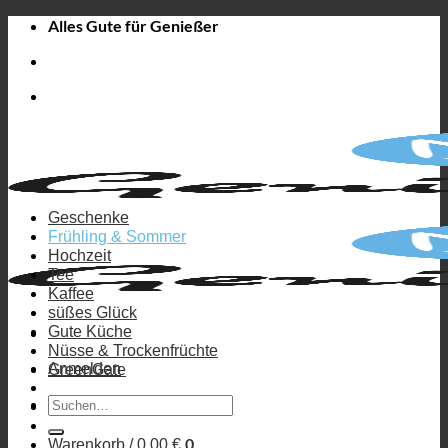
Zum
Alles Gute für Genießer
Inhalt
springen
Geschenke
Frühling & Sommer
Hochzeit
Tee
Kaffee
süßes Glück
Gute Küche
Nüsse & Trockenfrüchte
Anmelden
GreenGate
Suchen
nach:
0
Warenkorb /
0,00
€