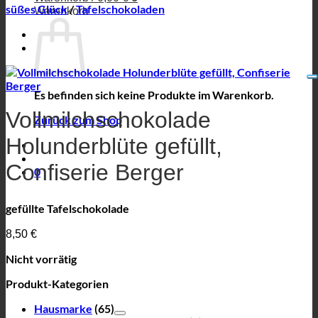
süßes Glück
/
Tafelschokoladen
Warenkorb
Es befinden sich keine Produkte im Warenkorb.
Vollmilchschokolade
Zurück zum Shop
Holunderblüte gefüllt,
Confiserie Berger
0
gefüllte Tafelschokolade
8,50
€
Nicht vorrätig
Produkt-Kategorien
Hausmarke
(65)