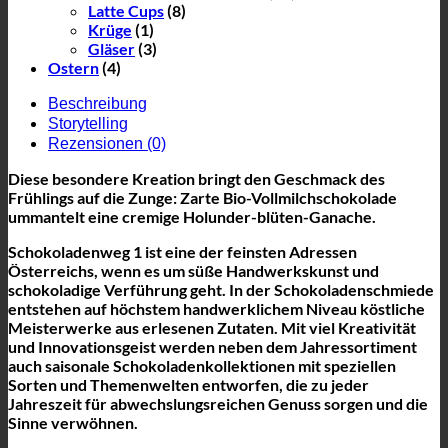
Latte Cups
(8)
Krüge
(1)
Gläser
(3)
Ostern
(4)
Beschreibung
Storytelling
Rezensionen (0)
Diese besondere Kreation bringt den Geschmack des
Frühlings auf die Zunge: Zarte Bio-Vollmilchschokolade
ummantelt eine cremige Holunder-blüten-Ganache.
Schokoladenweg 1 ist eine der feinsten Adressen
Österreichs, wenn es um süße Handwerkskunst und
schokoladige Verführung geht. In der Schokoladenschmiede
entstehen auf höchstem handwerklichem Niveau köstliche
Meisterwerke aus erlesenen Zutaten. Mit viel Kreativität
und Innovationsgeist werden neben dem Jahressortiment
auch saisonale Schokoladenkollektionen mit speziellen
Sorten und Themenwelten entworfen, die zu jeder
Jahreszeit für abwechslungsreichen Genuss sorgen und die
Sinne verwöhnen.