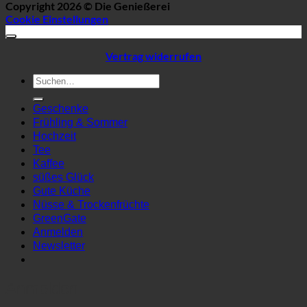
Copyright 2026 ©
Die Genießerei
Cookie Einstellungen
Vertrag widerrufen
Suchen
nach:
Geschenke
Frühling & Sommer
Hochzeit
Tee
Kaffee
süßes Glück
Gute Küche
Nüsse & Trockenfrüchte
GreenGate
Anmelden
Newsletter
Anmelden