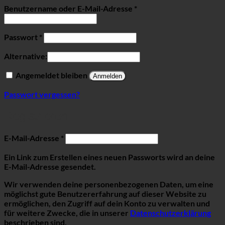
Erforderlich
Benutzername oder E-Mail-Adresse
*
Erforderlich
Passwort
*
Alternative:
Angemeldet bleiben
Anmelden
Passwort vergessen?
Registrieren
Erforderlich
E-Mail-Adresse
*
Ein Link zum Erstellen eines neuen Passworts wird an deine
E-Mail-Adresse gesendet.
Wir verwenden deine personenbezogenen Daten, um eine
möglichst gute Benutzererfahrung auf dieser Website zu
ermöglichen, den Zugriff auf dein Konto zu verwalten und
für weitere Zwecke, die in unserer
Datenschutzerklärung
beschrieben sind.