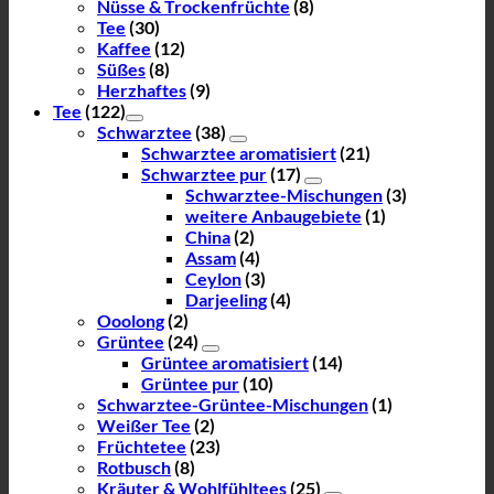
Nüsse & Trockenfrüchte
(8)
Tee
(30)
Kaffee
(12)
Süßes
(8)
Herzhaftes
(9)
Tee
(122)
Schwarztee
(38)
Schwarztee aromatisiert
(21)
Schwarztee pur
(17)
Schwarztee-Mischungen
(3)
weitere Anbaugebiete
(1)
China
(2)
Assam
(4)
Ceylon
(3)
Darjeeling
(4)
Ooolong
(2)
Grüntee
(24)
Grüntee aromatisiert
(14)
Grüntee pur
(10)
Schwarztee-Grüntee-Mischungen
(1)
Weißer Tee
(2)
Früchtetee
(23)
Rotbusch
(8)
Kräuter & Wohlfühltees
(25)