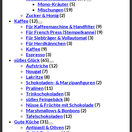
Mono-Kräuter
(5)
Mischungen
(19)
Zucker & Honig
(2)
Kaffee
(12)
Für Kaffeemaschine & Handfilter
(9)
Für French Press (Stempelkanne)
(9)
Für Siebträger & Vollautomat
(3)
Für Herdkännchen
(3)
Kaffee
(9)
Espresso
(3)
süßes Glück
(65)
Aufstriche
(12)
Nougat
(7)
Lakritze
(8)
Schokoladen- & Marzipanfiguren
(2)
Pralinen
(11)
Trinkschokoladen
(3)
süßes Feingebäck
(8)
Nüsse & Früchte mit Schokolade
(7)
Marshmallows & Bonbons
(2)
Tafelschokoladen
(12)
Gute Küche
(31)
Antipasti & Oliven
(2)