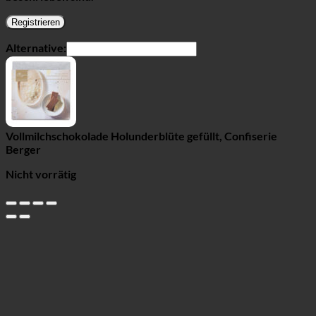
Registrieren
Alternative:
Vollmilchschokolade Holunderblüte gefüllt, Confiserie
Berger
Nicht vorrätig