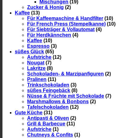
Mischungen
(19)
Zucker & Honig
(2)
Kaffee
(13)
Für Kaffeemaschine & Handfilter
(10)
Für French Press (Stempelkanne)
(10)
Für Siebträger & Vollautomat
(4)
Für Herdkännchen
(4)
Kaffee
(10)
Espresso
(3)
süßes Glück
(65)
Aufstriche
(12)
Nougat
(7)
Lakritze
(8)
Schokoladen- & Marzipanfiguren
(2)
Pralinen
(11)
Trinkschokoladen
(3)
süßes Feingebäck
(8)
Nüsse & Früchte mit Schokolade
(7)
Marshmallows & Bonbons
(2)
Tafelschokoladen
(12)
Gute Küche
(31)
Antipasti & Oliven
(2)
Grill & Barbecue
(11)
Aufstriche
(1)
Chutneys & Confits
(1)