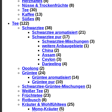
Herzhaftes
(9)
Nüsse & Trockenfrüchte
(8)
Tee
(30)
Kaffee
(13)
Süßes
(8)
Tee
(122)
Schwarztee
(38)
Schwarztee aromatisiert
(21)
Schwarztee pur
(17)
Schwarztee-Mischungen
(3)
weitere Anbaugebiete
(1)
China
(2)
Assam
(4)
Ceylon
(3)
Darjeeling
(4)
Ooolong
(2)
Grüntee
(24)
Grüntee aromatisiert
(14)
Grüntee pur
(10)
Schwarztee-Grüntee-Mischungen
(1)
Weißer Tee
(2)
Früchtetee
(23)
Rotbusch
(8)
Kräuter & Wohlfühltees
(25)
Mono-Kräuter
(5)