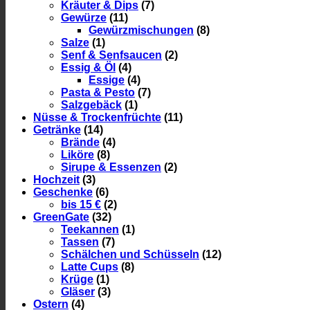
Kräuter & Dips
(7)
Gewürze
(11)
Gewürzmischungen
(8)
Salze
(1)
Senf & Senfsaucen
(2)
Essig & Öl
(4)
Essige
(4)
Pasta & Pesto
(7)
Salzgebäck
(1)
Nüsse & Trockenfrüchte
(11)
Getränke
(14)
Brände
(4)
Liköre
(8)
Sirupe & Essenzen
(2)
Hochzeit
(3)
Geschenke
(6)
bis 15 €
(2)
GreenGate
(32)
Teekannen
(1)
Tassen
(7)
Schälchen und Schüsseln
(12)
Latte Cups
(8)
Krüge
(1)
Gläser
(3)
Ostern
(4)