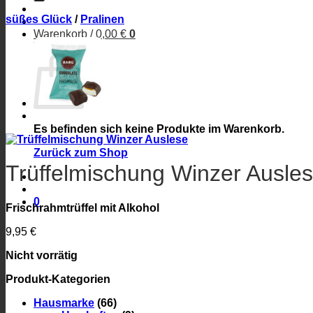
süßes Glück
/
Pralinen
Warenkorb /
0,00
€
0
Warenkorb
Es befinden sich keine Produkte im Warenkorb.
Zurück zum Shop
Trüffelmischung Winzer Ausle
0
Frischrahmtrüffel mit Alkohol
9,95
€
Nicht vorrätig
Produkt-Kategorien
Hausmarke
(66)