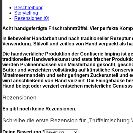
Beschreibung
Storytelling
Rezensionen (0)
Acht handgefertigte Frischrahmtrüffel. Vier perfekte Ko
In liebevoller Handarbeit und nach traditioneller Rezeptur
Verwendung. Stilvoll und zeitlos von Hand verpackt als 
Die handwerkliche Produktion der Confiserie Imping ist ge
traditioneller Handwerkskunst und stets frischer Produkt
werden Pralinenmassen von Meisterhand gekocht, geschöpf
Butter und verzichten vollständig auf künstliche Konserv
Mittelmeermandeln und sehr geringem Zuckeranteil und e
wird anschließend von Hand verziert. Die Feingebäcke be
Hand belegt oder verziert entstehen meisterliche Genusss
Rezensionen
Es gibt noch keine Rezensionen.
Schreibe die erste Rezension für „Trüffelmischung
Deine Bewertung
*