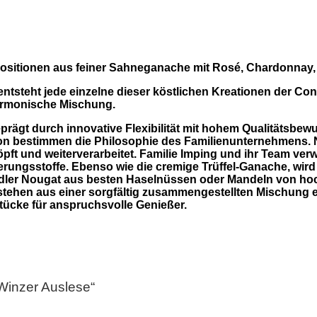
mpositionen aus feiner Sahneganache mit Rosé, Chardonnay,
 entsteht jede einzelne dieser köstlichen Kreationen der Con
harmonische Mischung.
prägt durch innovative Flexibilität mit hohem Qualitätsbew
ion bestimmen die Philosophie des Familienunternehmens. N
t und weiterverarbeitet. Familie Imping und ihr Team ver
ierungsstoffe. Ebenso wie die cremige Trüffel-Ganache, wir
dler Nougat aus besten Haselnüssen oder Mandeln von hoch
stehen aus einer sorgfältig zusammengestellten Mischung 
tücke für anspruchsvolle Genießer.
 Winzer Auslese“