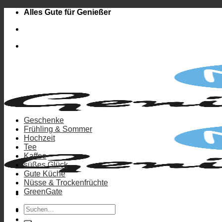
Zum
Alles Gute für Genießer
Inhalt
springen
Geschenke
Frühling & Sommer
Hochzeit
Tee
Kaffee
süßes Glück
Gute Küche
Nüsse & Trockenfrüchte
GreenGate
Suchen
Anmelden
nach: