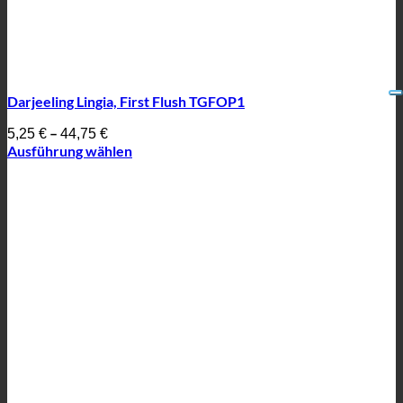
Darjeeling Lingia, First Flush TGFOP1
–
5,25
€
44,75
€
Ausführung wählen
Dieses
Produkt
weist
mehrere
Varianten
auf.
Die
Optionen
können
auf
der
Produktseite
gewählt
werden