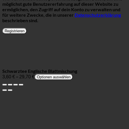
möglichst gute Benutzererfahrung auf dieser Website zu
ermöglichen, den Zugriff auf dein Konto zu verwalten und
für weitere Zwecke, die in unserer
Datenschutzerklärung
beschrieben sind.
Registrieren
Schwarztee Englische Blattmischung
–
3,60
€
29,70
€
Optionen auswählen