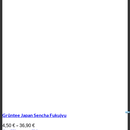
Grüntee Japan Sencha Fukujyu
–
4,50
€
36,90
€