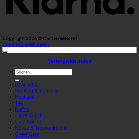
Copyright 2026 ©
Die Genießerei
Cookie Einstellungen
Vertrag widerrufen
Suchen
nach:
Geschenke
Frühling & Sommer
Hochzeit
Tee
Kaffee
süßes Glück
Gute Küche
Nüsse & Trockenfrüchte
GreenGate