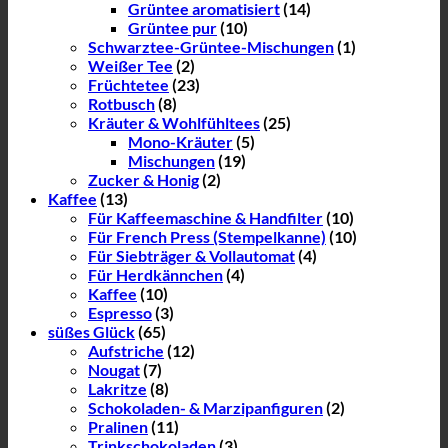
Grüntee aromatisiert
(14)
Grüntee pur
(10)
Schwarztee-Grüntee-Mischungen
(1)
Weißer Tee
(2)
Früchtetee
(23)
Rotbusch
(8)
Kräuter & Wohlfühltees
(25)
Mono-Kräuter
(5)
Mischungen
(19)
Zucker & Honig
(2)
Kaffee
(13)
Für Kaffeemaschine & Handfilter
(10)
Für French Press (Stempelkanne)
(10)
Für Siebträger & Vollautomat
(4)
Für Herdkännchen
(4)
Kaffee
(10)
Espresso
(3)
süßes Glück
(65)
Aufstriche
(12)
Nougat
(7)
Lakritze
(8)
Schokoladen- & Marzipanfiguren
(2)
Pralinen
(11)
Trinkschokoladen
(3)