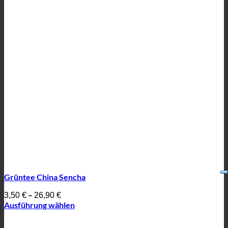
Grüntee China Sencha
–
3,50
€
26,90
€
Ausführung wählen
Dieses
Produkt