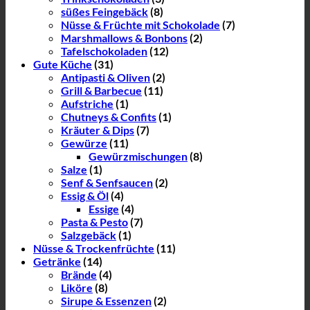
süßes Feingebäck
(8)
Nüsse & Früchte mit Schokolade
(7)
Marshmallows & Bonbons
(2)
Tafelschokoladen
(12)
Gute Küche
(31)
Antipasti & Oliven
(2)
Grill & Barbecue
(11)
Aufstriche
(1)
Chutneys & Confits
(1)
Kräuter & Dips
(7)
Gewürze
(11)
Gewürzmischungen
(8)
Salze
(1)
Senf & Senfsaucen
(2)
Essig & Öl
(4)
Essige
(4)
Pasta & Pesto
(7)
Salzgebäck
(1)
Nüsse & Trockenfrüchte
(11)
Getränke
(14)
Brände
(4)
Liköre
(8)
Sirupe & Essenzen
(2)