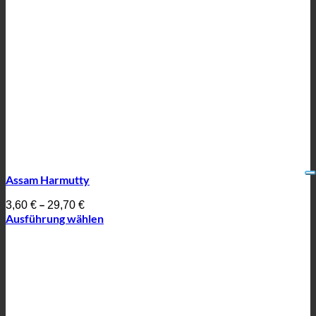
Assam Harmutty
–
3,60
€
29,70
€
Ausführung wählen
Dieses
Produkt
weist
mehrere
Varianten
auf.
Die