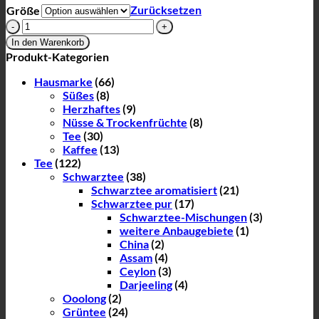
Zurücksetzen
Größe
Schwarztee
Englische
In den Warenkorb
Blattmischung
Produkt-Kategorien
Menge
Hausmarke
(66)
Süßes
(8)
Herzhaftes
(9)
Nüsse & Trockenfrüchte
(8)
Tee
(30)
Kaffee
(13)
Tee
(122)
Schwarztee
(38)
Schwarztee aromatisiert
(21)
Schwarztee pur
(17)
Schwarztee-Mischungen
(3)
weitere Anbaugebiete
(1)
China
(2)
Assam
(4)
Ceylon
(3)
Darjeeling
(4)
Ooolong
(2)
Grüntee
(24)