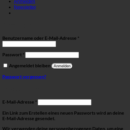
Anmelden
Newsletter
Anmelden
Erforderlich
Benutzername oder E-Mail-Adresse
*
Erforderlich
Passwort
*
Angemeldet bleiben
Anmelden
Passwort vergessen?
Registrieren
Erforderlich
E-Mail-Adresse
*
Ein Link zum Erstellen eines neuen Passworts wird an deine
E-Mail-Adresse gesendet.
Wir verwenden deine personenbezogenen Daten, um eine