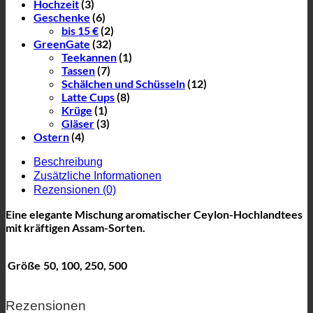
Hochzeit
(3)
Geschenke
(6)
bis 15 €
(2)
GreenGate
(32)
Teekannen
(1)
Tassen
(7)
Schälchen und Schüsseln
(12)
Latte Cups
(8)
Krüge
(1)
Gläser
(3)
Ostern
(4)
Beschreibung
Zusätzliche Informationen
Rezensionen (0)
Eine elegante Mischung aromatischer Ceylon-Hochlandtees
mit kräftigen Assam-Sorten.
Größe
50, 100, 250, 500
Rezensionen