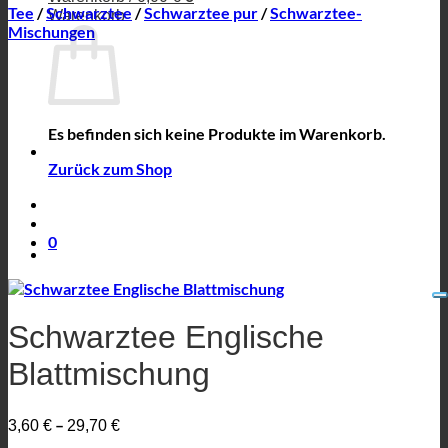
Tee
/
Schwarztee
/
Schwarztee pur
/
Schwarztee-
Warenkorb
Mischungen
Es befinden sich keine Produkte im Warenkorb.
Zurück zum Shop
0
Schwarztee Englische
Blattmischung
–
3,60
€
29,70
€