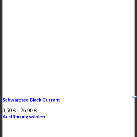
Schwarztee Black Currant
–
3,50
€
26,90
€
Ausführung wählen
Dieses
Produkt
weist