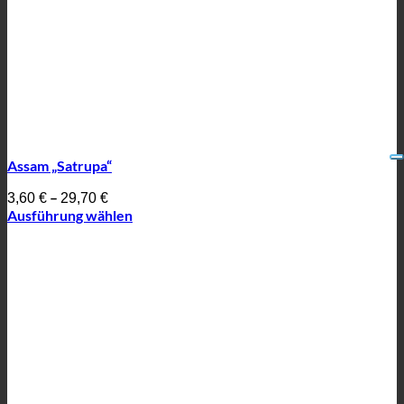
Assam „Satrupa“
–
3,60
€
29,70
€
Ausführung wählen
Dieses
Produkt
weist
mehrere
Varianten
auf.
Die
Optionen
können
auf
der