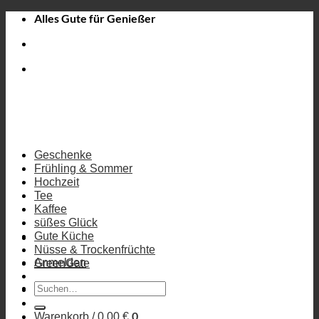
Zum
Alles Gute für Genießer
Inhalt
springen
Geschenke
Frühling & Sommer
Hochzeit
Tee
Kaffee
süßes Glück
Gute Küche
Nüsse & Trockenfrüchte
Anmelden
GreenGate
Suchen
nach:
0
Warenkorb /
0,00
€