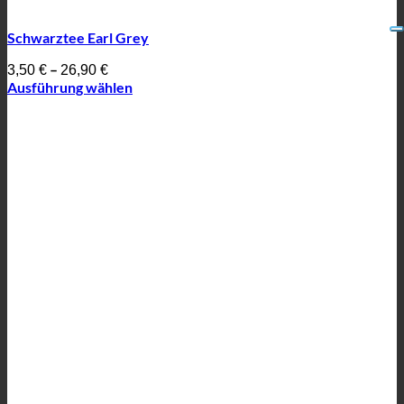
Schwarztee Earl Grey
–
3,50
€
26,90
€
Ausführung wählen
Dieses
Produkt
weist
mehrere
Varianten
auf.
Die
Optionen
können
auf
der
Produktseite
gewählt
werden