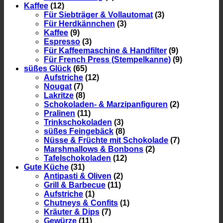
Kaffee
(12)
Für Siebträger & Vollautomat
(3)
Für Herdkännchen
(3)
Kaffee
(9)
Espresso
(3)
Für Kaffeemaschine & Handfilter
(9)
Für French Press (Stempelkanne)
(9)
süßes Glück
(65)
Aufstriche
(12)
Nougat
(7)
Lakritze
(8)
Schokoladen- & Marzipanfiguren
(2)
Pralinen
(11)
Trinkschokoladen
(3)
süßes Feingebäck
(8)
Nüsse & Früchte mit Schokolade
(7)
Marshmallows & Bonbons
(2)
Tafelschokoladen
(12)
Gute Küche
(31)
Antipasti & Oliven
(2)
Grill & Barbecue
(11)
Aufstriche
(1)
Chutneys & Confits
(1)
Kräuter & Dips
(7)
Gewürze
(11)