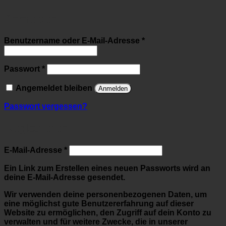
Anmelden
Erforderlich
Benutzername oder E-Mail-Adresse
*
Erforderlich
Passwort
*
Angemeldet bleiben
Anmelden
Passwort vergessen?
Registrieren
Erforderlich
E-Mail-Adresse
*
Ein Link zum Erstellen eines neuen Passworts wird an
deine E-Mail-Adresse gesendet.
Wir verwenden deine personenbezogenen Daten, um
eine möglichst gute Benutzererfahrung auf dieser
Website zu ermöglichen, den Zugriff auf dein Konto zu
verwalten und für weitere Zwecke, die in unserer