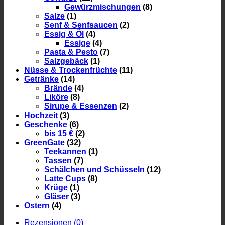
Gewürzmischungen
(8)
Salze
(1)
Senf & Senfsaucen
(2)
Essig & Öl
(4)
Essige
(4)
Pasta & Pesto
(7)
Salzgebäck
(1)
Nüsse & Trockenfrüchte
(11)
Getränke
(14)
Brände
(4)
Liköre
(8)
Sirupe & Essenzen
(2)
Hochzeit
(3)
Geschenke
(6)
bis 15 €
(2)
GreenGate
(32)
Teekannen
(1)
Tassen
(7)
Schälchen und Schüsseln
(12)
Latte Cups
(8)
Krüge
(1)
Gläser
(3)
Ostern
(4)
Rezensionen (0)