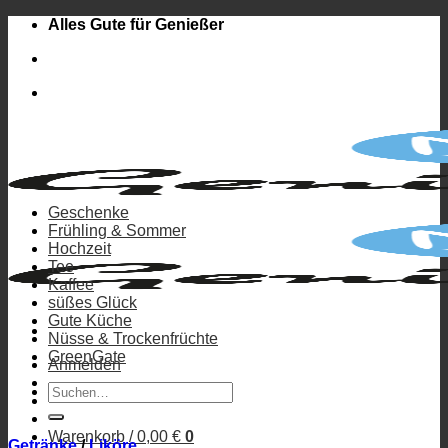
Zum
Alles Gute für Genießer
Inhalt
springen
Geschenke
Frühling & Sommer
Hochzeit
Tee
Kaffee
süßes Glück
Gute Küche
Nüsse & Trockenfrüchte
GreenGate
Anmelden
Suchen
nach:
Warenkorb /
0,00
€
0
Getränke
/
Liköre