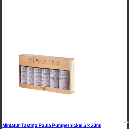
Miniatur-Tasting Paula Pumpernickel 6 x 20ml