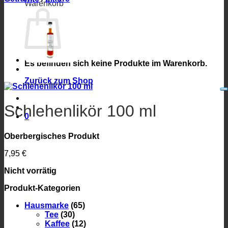
Warenkorb
Es befinden sich keine Produkte im Warenkorb.
Zurück zum Shop
Schlehenlikör 100 ml
0
Oberbergisches Produkt
7,95
€
Nicht vorrätig
Produkt-Kategorien
Hausmarke
(65)
Tee
(30)
Kaffee
(12)