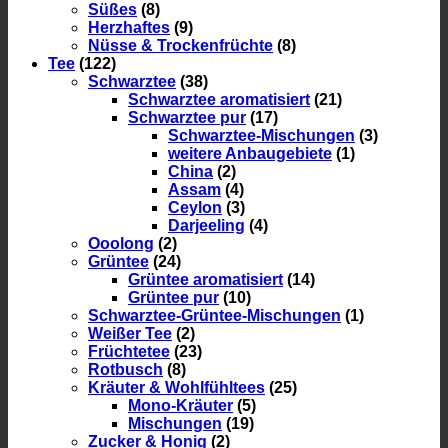
Süßes
(8)
Herzhaftes
(9)
Nüsse & Trockenfrüchte
(8)
Tee
(122)
Schwarztee
(38)
Schwarztee aromatisiert
(21)
Schwarztee pur
(17)
Schwarztee-Mischungen
(3)
weitere Anbaugebiete
(1)
China
(2)
Assam
(4)
Ceylon
(3)
Darjeeling
(4)
Ooolong
(2)
Grüntee
(24)
Grüntee aromatisiert
(14)
Grüntee pur
(10)
Schwarztee-Grüntee-Mischungen
(1)
Weißer Tee
(2)
Früchtetee
(23)
Rotbusch
(8)
Kräuter & Wohlfühltees
(25)
Mono-Kräuter
(5)
Mischungen
(19)
Zucker & Honig
(2)