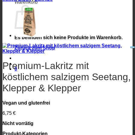
Warenkorb
Es befinden sich keine Produkte im Warenkorb.
Zurück zum Shop
Premium-Lakritz mit
0
köstlichem salzigem Seetang,
Klepper & Klepper
Vegan und glutenfrei
6,75
€
Nicht vorrätig
Produkt-Kategorien