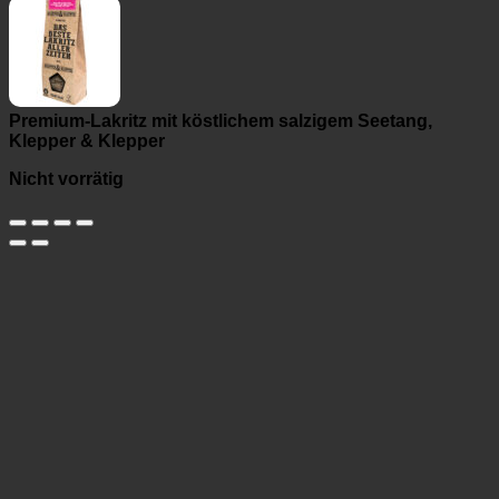
Premium-Lakritz mit köstlichem salzigem Seetang,
Klepper & Klepper
Nicht vorrätig