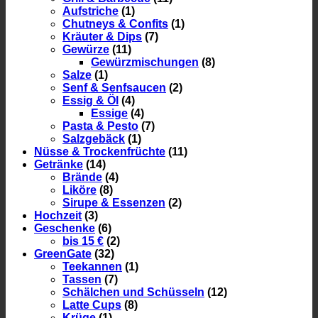
Aufstriche
(1)
Chutneys & Confits
(1)
Kräuter & Dips
(7)
Gewürze
(11)
Gewürzmischungen
(8)
Salze
(1)
Senf & Senfsaucen
(2)
Essig & Öl
(4)
Essige
(4)
Pasta & Pesto
(7)
Salzgebäck
(1)
Nüsse & Trockenfrüchte
(11)
Getränke
(14)
Brände
(4)
Liköre
(8)
Sirupe & Essenzen
(2)
Hochzeit
(3)
Geschenke
(6)
bis 15 €
(2)
GreenGate
(32)
Teekannen
(1)
Tassen
(7)
Schälchen und Schüsseln
(12)
Latte Cups
(8)
Krüge
(1)