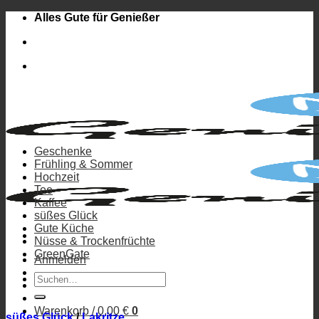
Zum
Alles Gute für Genießer
Inhalt
springen
Geschenke
Frühling & Sommer
Hochzeit
Tee
Kaffee
süßes Glück
Gute Küche
Nüsse & Trockenfrüchte
GreenGate
Anmelden
Suchen
nach:
Warenkorb /
0,00
€
0
süßes Glück
/
Lakritze