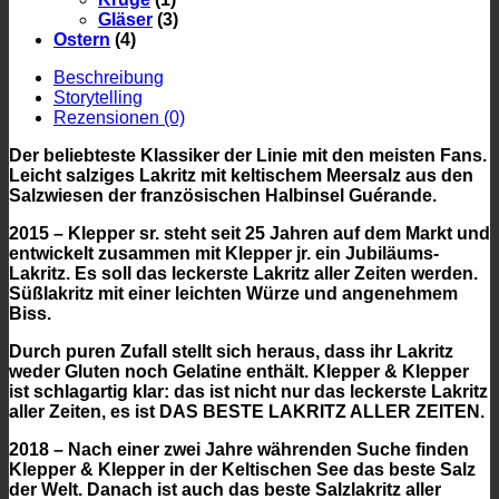
Gläser
(3)
Ostern
(4)
Beschreibung
Storytelling
Rezensionen (0)
Der beliebteste Klassiker der Linie mit den meisten Fans.
Leicht salziges Lakritz mit keltischem Meersalz aus den
Salzwiesen der französischen Halbinsel Guérande.
2015 – Klepper sr. steht seit 25 Jahren auf dem Markt und
entwickelt zusammen mit Klepper jr. ein Jubiläums-
Lakritz. Es soll das leckerste Lakritz aller Zeiten werden.
Süßlakritz mit einer leichten Würze und angenehmem
Biss.
Durch puren Zufall stellt sich heraus, dass ihr Lakritz
weder Gluten noch Gelatine enthält. Klepper & Klepper
ist schlagartig klar: das ist nicht nur das leckerste Lakritz
aller Zeiten, es ist DAS BESTE LAKRITZ ALLER ZEITEN.
2018 – Nach einer zwei Jahre währenden Suche finden
Klepper & Klepper in der Keltischen See das beste Salz
der Welt. Danach ist auch das beste Salzlakritz aller