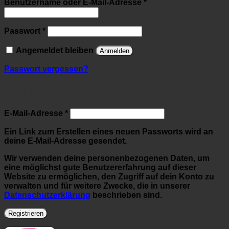
Erforderlich
Benutzername oder E-Mail-Adresse
*
Erforderlich
Passwort
*
Angemeldet bleiben
Anmelden
Passwort vergessen?
Registrieren
Erforderlich
E-Mail-Adresse
*
Ein Link zum Erstellen eines neuen Passworts wird an
deine E-Mail-Adresse gesendet.
Wir verwenden deine personenbezogenen Daten, um
eine möglichst gute Benutzererfahrung auf dieser
Website zu ermöglichen, den Zugriff auf dein Konto zu
verwalten und für weitere Zwecke, die in unserer
Datenschutzerklärung
beschrieben sind.
Registrieren