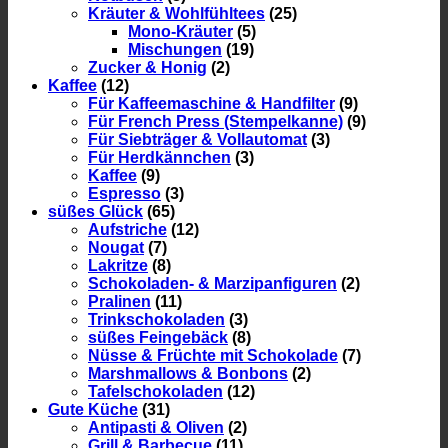
Kräuter & Wohlfühltees
(25)
Mono-Kräuter
(5)
Mischungen
(19)
Zucker & Honig
(2)
Kaffee
(12)
Für Kaffeemaschine & Handfilter
(9)
Für French Press (Stempelkanne)
(9)
Für Siebträger & Vollautomat
(3)
Für Herdkännchen
(3)
Kaffee
(9)
Espresso
(3)
süßes Glück
(65)
Aufstriche
(12)
Nougat
(7)
Lakritze
(8)
Schokoladen- & Marzipanfiguren
(2)
Pralinen
(11)
Trinkschokoladen
(3)
süßes Feingebäck
(8)
Nüsse & Früchte mit Schokolade
(7)
Marshmallows & Bonbons
(2)
Tafelschokoladen
(12)
Gute Küche
(31)
Antipasti & Oliven
(2)
Grill & Barbecue
(11)