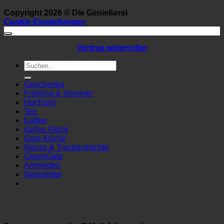
Copyright 2026 ©
Die Genießerei
Cookie Einstellungen
Vertrag widerrufen
Suchen
nach:
Geschenke
Frühling & Sommer
Hochzeit
Tee
Kaffee
süßes Glück
Gute Küche
Nüsse & Trockenfrüchte
GreenGate
Anmelden
Newsletter
Anmelden