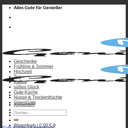
Zum
Alles Gute für Genießer
Inhalt
springen
Geschenke
Frühling & Sommer
Hochzeit
Tee
Kaffee
süßes Glück
Gute Küche
Nüsse & Trockenfrüchte
GreenGate
Anmelden
Suchen
nach:
0
Warenkorb /
0,00
€
Gute Küche
/
Salzgebäck