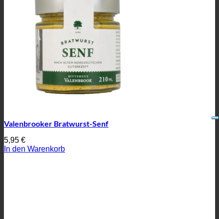
Valenbrooker Bratwurst-Senf
5,95
€
In den Warenkorb