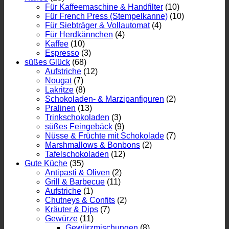
Für Kaffeemaschine & Handfilter
(10)
Für French Press (Stempelkanne)
(10)
Für Siebträger & Vollautomat
(4)
Für Herdkännchen
(4)
Kaffee
(10)
Espresso
(3)
süßes Glück
(68)
Aufstriche
(12)
Nougat
(7)
Lakritze
(8)
Schokoladen- & Marzipanfiguren
(2)
Pralinen
(13)
Trinkschokoladen
(3)
süßes Feingebäck
(9)
Nüsse & Früchte mit Schokolade
(7)
Marshmallows & Bonbons
(2)
Tafelschokoladen
(12)
Gute Küche
(35)
Antipasti & Oliven
(2)
Grill & Barbecue
(11)
Aufstriche
(1)
Chutneys & Confits
(2)
Kräuter & Dips
(7)
Gewürze
(11)
Gewürzmischungen
(8)