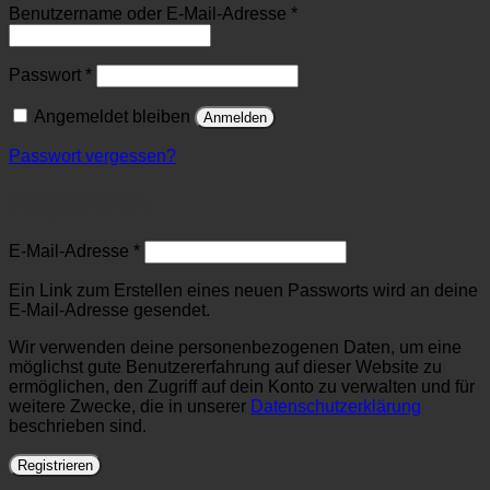
Erforderlich
Benutzername oder E-Mail-Adresse
*
Erforderlich
Passwort
*
Angemeldet bleiben
Anmelden
Passwort vergessen?
Registrieren
Erforderlich
E-Mail-Adresse
*
Ein Link zum Erstellen eines neuen Passworts wird an deine
E-Mail-Adresse gesendet.
Wir verwenden deine personenbezogenen Daten, um eine
möglichst gute Benutzererfahrung auf dieser Website zu
ermöglichen, den Zugriff auf dein Konto zu verwalten und für
weitere Zwecke, die in unserer
Datenschutzerklärung
beschrieben sind.
Registrieren