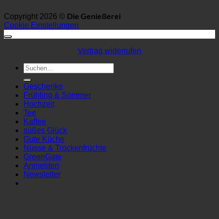
Die Genießerei
Copyright 2026 ©
Cookie Einstellungen
Vertrag widerrufen
Suchen
nach:
Geschenke
Frühling & Sommer
Hochzeit
Tee
Kaffee
süßes Glück
Gute Küche
Nüsse & Trockenfrüchte
GreenGate
Anmelden
Newsletter
Anmelden