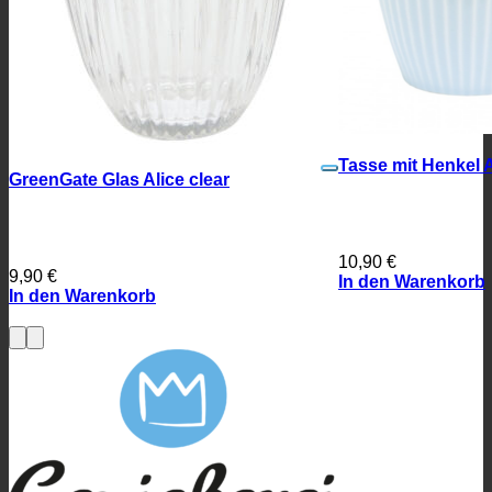
Tasse mit Henkel A
GreenGate Glas Alice clear
10,90
€
9,90
€
In den Warenkorb
In den Warenkorb