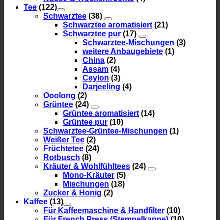
Tee
(122)
Schwarztee
(38)
Schwarztee aromatisiert
(21)
Schwarztee pur
(17)
Schwarztee-Mischungen
(3)
weitere Anbaugebiete
(1)
China
(2)
Assam
(4)
Ceylon
(3)
Darjeeling
(4)
Ooolong
(2)
Grüntee
(24)
Grüntee aromatisiert
(14)
Grüntee pur
(10)
Schwarztee-Grüntee-Mischungen
(1)
Weißer Tee
(2)
Früchtetee
(24)
Rotbusch
(8)
Kräuter & Wohlfühltees
(24)
Mono-Kräuter
(5)
Mischungen
(18)
Zucker & Honig
(2)
Kaffee
(13)
Für Kaffeemaschine & Handfilter
(10)
Für French Press (Stempelkanne)
(10)