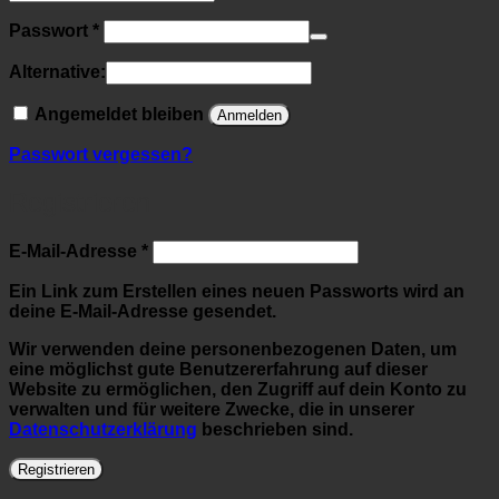
Erforderlich
Passwort
*
Alternative:
Angemeldet bleiben
Anmelden
Passwort vergessen?
Registrieren
Erforderlich
E-Mail-Adresse
*
Ein Link zum Erstellen eines neuen Passworts wird an
deine E-Mail-Adresse gesendet.
Wir verwenden deine personenbezogenen Daten, um
eine möglichst gute Benutzererfahrung auf dieser
Website zu ermöglichen, den Zugriff auf dein Konto zu
verwalten und für weitere Zwecke, die in unserer
Datenschutzerklärung
beschrieben sind.
Registrieren