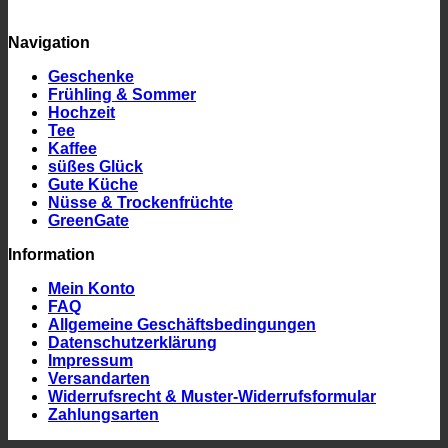
Navigation
Geschenke
Frühling & Sommer
Hochzeit
Tee
Kaffee
süßes Glück
Gute Küche
Nüsse & Trockenfrüchte
GreenGate
Information
Mein Konto
FAQ
Allgemeine Geschäftsbedingungen
Datenschutzerklärung
Impressum
Versandarten
Widerrufsrecht & Muster-Widerrufsformular
Zahlungsarten
P