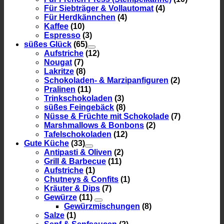
Für Siebträger & Vollautomat
(4)
Für Herdkännchen
(4)
Kaffee
(10)
Espresso
(3)
süßes Glück
(65)
Aufstriche
(12)
Nougat
(7)
Lakritze
(8)
Schokoladen- & Marzipanfiguren
(2)
Pralinen
(11)
Trinkschokoladen
(3)
süßes Feingebäck
(8)
Nüsse & Früchte mit Schokolade
(7)
Marshmallows & Bonbons
(2)
Tafelschokoladen
(12)
Gute Küche
(33)
Antipasti & Oliven
(2)
Grill & Barbecue
(11)
Aufstriche
(1)
Chutneys & Confits
(1)
Kräuter & Dips
(7)
Gewürze
(11)
Gewürzmischungen
(8)
Salze
(1)