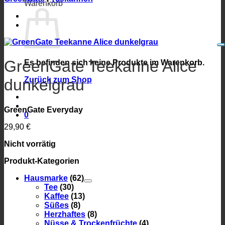
Warenkorb
GreenGate Teekanne Alice
Es befinden sich keine Produkte im Warenkorb.
Zurück zum Shop
dunkelgrau
GreenGate Everyday
0
29,90
€
Nicht vorrätig
Produkt-Kategorien
Hausmarke
(62)
Tee
(30)
Kaffee
(13)
Süßes
(8)
Herzhaftes
(8)
Nüsse & Trockenfrüchte
(4)