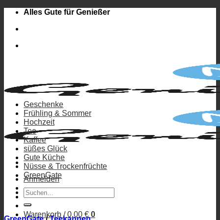
Zum
Alles Gute für Genießer
Inhalt
springen
Geschenke
Frühling & Sommer
Hochzeit
Tee
Kaffee
süßes Glück
Gute Küche
Nüsse & Trockenfrüchte
GreenGate
Anmelden
Suchen
nach:
Warenkorb /
0,00
€
0
GreenGate
/
Teekannen