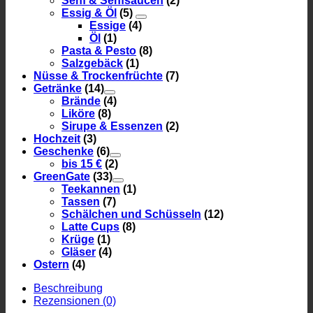
Senf & Senfsaucen
(2)
Essig & Öl
(5)
Essige
(4)
Öl
(1)
Pasta & Pesto
(8)
Salzgebäck
(1)
Nüsse & Trockenfrüchte
(7)
Getränke
(14)
Brände
(4)
Liköre
(8)
Sirupe & Essenzen
(2)
Hochzeit
(3)
Geschenke
(6)
bis 15 €
(2)
GreenGate
(33)
Teekannen
(1)
Tassen
(7)
Schälchen und Schüsseln
(12)
Latte Cups
(8)
Krüge
(1)
Gläser
(4)
Ostern
(4)
Beschreibung
Rezensionen (0)