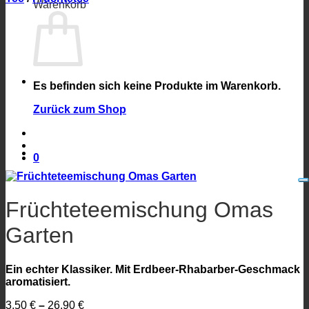
Warenkorb
Es befinden sich keine Produkte im Warenkorb.
Zurück zum Shop
0
Früchteteemischung Omas
Garten
Ein echter Klassiker. Mit Erdbeer-Rhabarber-Geschmack
aromatisiert.
3,50
€
–
26,90
€