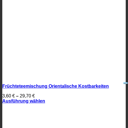
Früchteteemischung Orientalische Kostbarkeiten
3,60
€
–
29,70
€
Ausführung wählen
Dieses
Produkt
weist
mehrere
Varianten