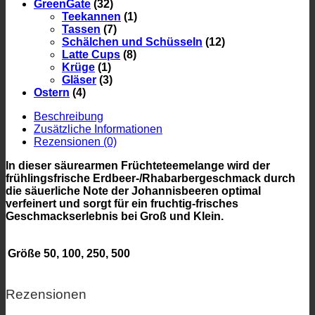
GreenGate
(32)
Teekannen
(1)
Tassen
(7)
Schälchen und Schüsseln
(12)
Latte Cups
(8)
Krüge
(1)
Gläser
(3)
Ostern
(4)
Beschreibung
Zusätzliche Informationen
Rezensionen (0)
In dieser säurearmen Früchteteemelange wird der
frühlingsfrische Erdbeer-/Rhabarbergeschmack durch
die säuerliche Note der Johannisbeeren optimal
verfeinert und sorgt für ein fruchtig-frisches
Geschmackserlebnis bei Groß und Klein.
Größe
50, 100, 250, 500
Rezensionen