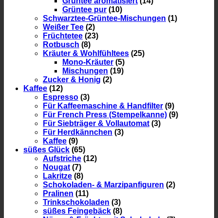
Grüntee aromatisiert
(14)
Grüntee pur
(10)
Schwarztee-Grüntee-Mischungen
(1)
Weißer Tee
(2)
Früchtetee
(23)
Rotbusch
(8)
Kräuter & Wohlfühltees
(25)
Mono-Kräuter
(5)
Mischungen
(19)
Zucker & Honig
(2)
Kaffee
(12)
Espresso
(3)
Für Kaffeemaschine & Handfilter
(9)
Für French Press (Stempelkanne)
(9)
Für Siebträger & Vollautomat
(3)
Für Herdkännchen
(3)
Kaffee
(9)
süßes Glück
(65)
Aufstriche
(12)
Nougat
(7)
Lakritze
(8)
Schokoladen- & Marzipanfiguren
(2)
Pralinen
(11)
Trinkschokoladen
(3)
süßes Feingebäck
(8)