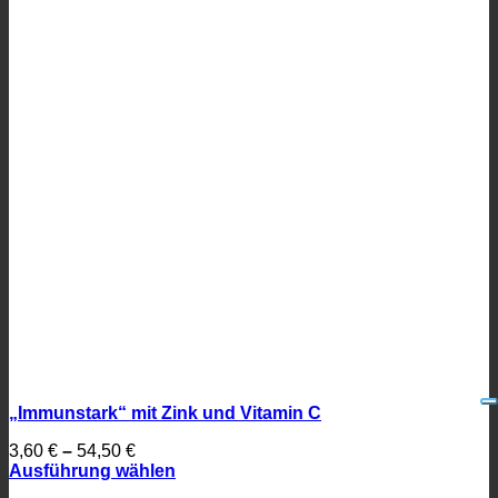
„Immunstark“ mit Zink und Vitamin C
3,60
€
–
54,50
€
Ausführung wählen
Dieses