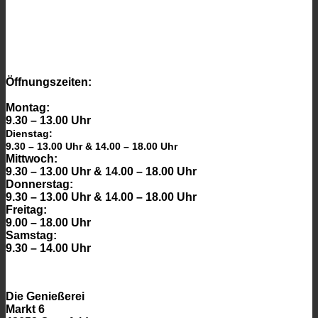
auf.
Die
Optionen
können
auf
der
Öffnungszeiten:
Produktseite
gewählt
Montag:
werden
9.30 – 13.00 Uhr
Dienstag:
9.30 – 13.00 Uhr & 14.00 – 18.00 Uhr
Mittwoch:
9.30 – 13.00 Uhr & 14.00 – 18.00 Uhr
Donnerstag:
9.30 – 13.00 Uhr & 14.00 – 18.00 Uhr
Freitag:
9.00 – 18.00 Uhr
Samstag:
9.30 – 14.00 Uhr
Die Genießerei
Markt 6