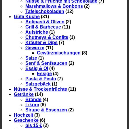
Nüsse & Früchte mit Schokolade
(7)
Marshmallows & Bonbons
(2)
Tafelschokoladen
(12)
Gute Küche
(31)
Antipasti & Oliven
(2)
Grill & Barbecue
(11)
Aufstriche
(1)
Chutneys & Confits
(1)
Kräuter & Dips
(7)
Gewürze
(11)
Gewürzmischungen
(8)
Salze
(1)
Senf & Senfsaucen
(2)
Essig & Öl
(4)
Essige
(4)
Pasta & Pesto
(7)
Salzgebäck
(1)
Nüsse & Trockenfrüchte
(11)
Getränke
(14)
Brände
(4)
Liköre
(8)
Sirupe & Essenzen
(2)
Hochzeit
(3)
Geschenke
(6)
bis 15 €
(2)