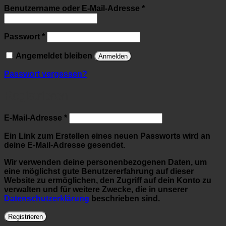
Erforderlich
Benutzername oder E-Mail-Adresse
*
Erforderlich
Passwort
*
Angemeldet bleiben
Anmelden
Passwort vergessen?
Registrieren
Erforderlich
E-Mail-Adresse
*
Ein Link zum Erstellen eines neuen Passworts wird an
deine E-Mail-Adresse gesendet.
Wir verwenden deine personenbezogenen Daten, um
eine möglichst gute Benutzererfahrung auf dieser
Website zu ermöglichen, den Zugriff auf dein Konto zu
verwalten und für weitere Zwecke, die in unserer
Datenschutzerklärung
beschrieben sind.
Registrieren