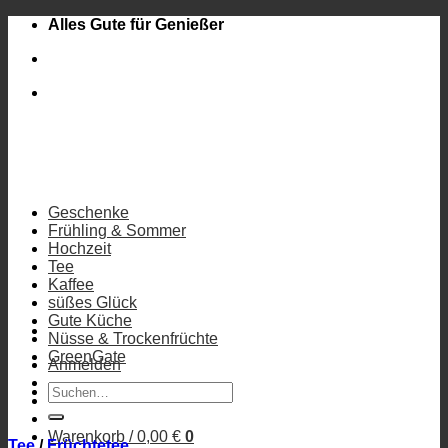
Zum
Alles Gute für Genießer
Inhalt
springen
Geschenke
Frühling & Sommer
Hochzeit
Tee
Kaffee
süßes Glück
Gute Küche
Nüsse & Trockenfrüchte
GreenGate
Anmelden
Suchen
nach:
Warenkorb /
0,00
€
0
Tee
/
Früchtetee