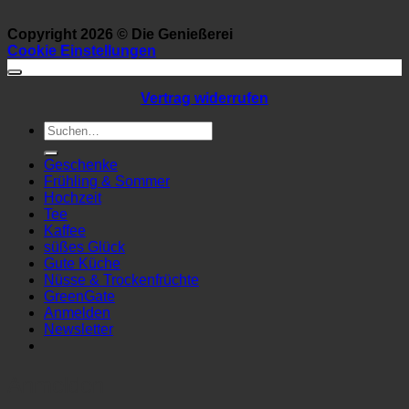
Copyright 2026 ©
Die Genießerei
Cookie Einstellungen
Vertrag widerrufen
Suchen
nach:
Geschenke
Frühling & Sommer
Hochzeit
Tee
Kaffee
süßes Glück
Gute Küche
Nüsse & Trockenfrüchte
GreenGate
Anmelden
Newsletter
Anmelden