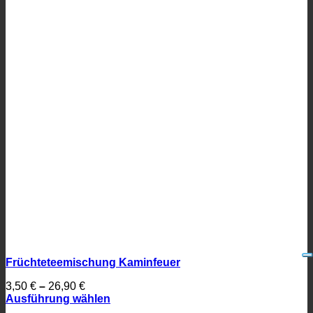
Früchteteemischung Kaminfeuer
3,50
€
–
26,90
€
Ausführung wählen
Dieses