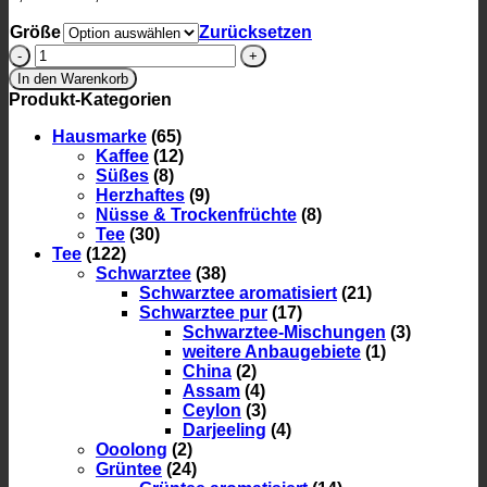
Größe
Zurücksetzen
Früchteteemischung
Omas
In den Warenkorb
Garten
Produkt-Kategorien
Menge
Hausmarke
(65)
Kaffee
(12)
Süßes
(8)
Herzhaftes
(9)
Nüsse & Trockenfrüchte
(8)
Tee
(30)
Tee
(122)
Schwarztee
(38)
Schwarztee aromatisiert
(21)
Schwarztee pur
(17)
Schwarztee-Mischungen
(3)
weitere Anbaugebiete
(1)
China
(2)
Assam
(4)
Ceylon
(3)
Darjeeling
(4)
Ooolong
(2)
Grüntee
(24)