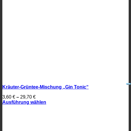
Kräuter-Grüntee-Mischung „Gin Tonic“
3,60
€
–
29,70
€
Ausführung wählen
Dieses
Produkt
weist
mehrere
Varianten