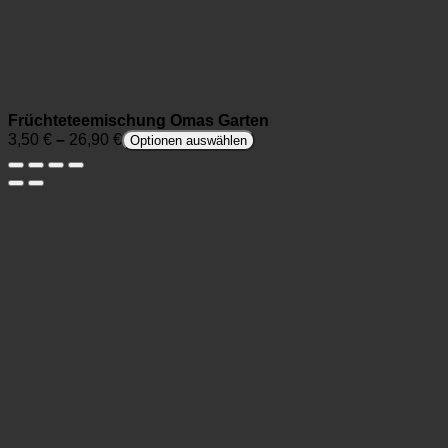
Früchteteemischung Omas Garten
3,50
€
–
26,90
€
Optionen auswählen