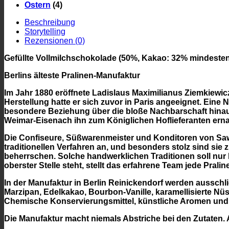
Ostern
(4)
Beschreibung
Storytelling
Rezensionen (0)
Gefüllte Vollmilchschokolade (50%, Kakao: 32% mindeste
Berlins älteste Pralinen-Manufaktur
Im Jahr 1880 eröffnete Ladislaus Maximilianus Ziemkiewicz
Herstellung hatte er sich zuvor in Paris angeeignet. Ein
besondere Beziehung über die bloße Nachbarschaft hinau
Weimar-Eisenach ihn zum Königlichen Hoflieferanten ern
Die Confiseure, Süßwarenmeister und Konditoren von Sawade
traditionellen Verfahren an, und besonders stolz sind si
beherrschen. Solche handwerklichen Traditionen soll nur 
oberster Stelle steht, stellt das erfahrene Team jede Pralin
In der Manufaktur in Berlin Reinickendorf werden ausschli
Marzipan, Edelkakao, Bourbon-Vanille, karamellisierte N
Chemische Konservierungsmittel, künstliche Aromen und g
Die Manufaktur macht niemals Abstriche bei den Zutaten. A