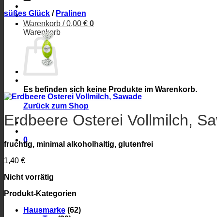
süßes Glück
/
Pralinen
Warenkorb /
0,00
€
0
Warenkorb
Es befinden sich keine Produkte im Warenkorb.
Zurück zum Shop
Erdbeere Osterei Vollmilch, S
0
fruchtig, minimal alkoholhaltig, glutenfrei
1,40
€
Nicht vorrätig
Produkt-Kategorien
Hausmarke
(62)