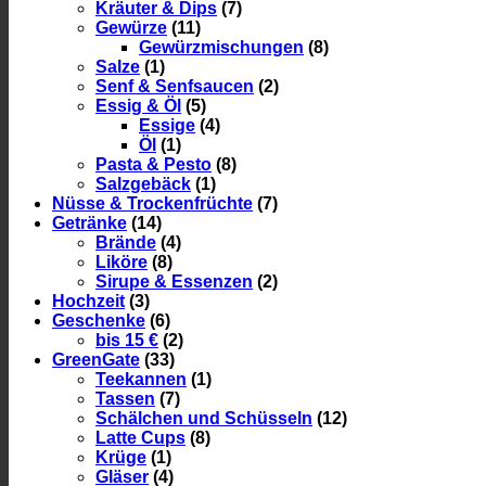
Kräuter & Dips
(7)
Gewürze
(11)
Gewürzmischungen
(8)
Salze
(1)
Senf & Senfsaucen
(2)
Essig & Öl
(5)
Essige
(4)
Öl
(1)
Pasta & Pesto
(8)
Salzgebäck
(1)
Nüsse & Trockenfrüchte
(7)
Getränke
(14)
Brände
(4)
Liköre
(8)
Sirupe & Essenzen
(2)
Hochzeit
(3)
Geschenke
(6)
bis 15 €
(2)
GreenGate
(33)
Teekannen
(1)
Tassen
(7)
Schälchen und Schüsseln
(12)
Latte Cups
(8)
Krüge
(1)
Gläser
(4)