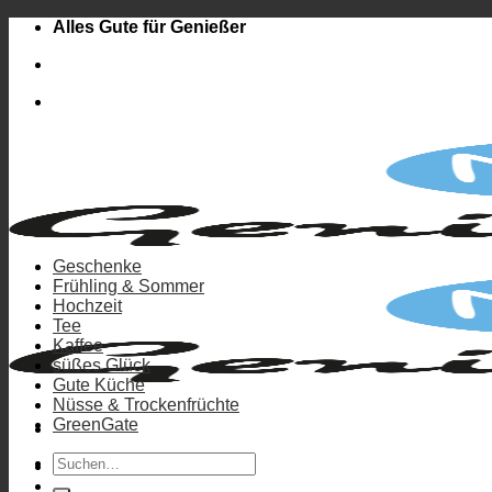
Zum
Alles Gute für Genießer
Inhalt
springen
Geschenke
Frühling & Sommer
Hochzeit
Tee
Kaffee
süßes Glück
Gute Küche
Nüsse & Trockenfrüchte
GreenGate
Suchen
Anmelden
nach: