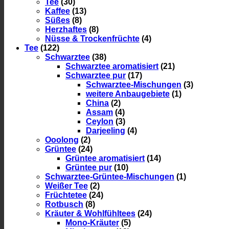
Tee
(30)
Kaffee
(13)
Süßes
(8)
Herzhaftes
(8)
Nüsse & Trockenfrüchte
(4)
Tee
(122)
Schwarztee
(38)
Schwarztee aromatisiert
(21)
Schwarztee pur
(17)
Schwarztee-Mischungen
(3)
weitere Anbaugebiete
(1)
China
(2)
Assam
(4)
Ceylon
(3)
Darjeeling
(4)
Ooolong
(2)
Grüntee
(24)
Grüntee aromatisiert
(14)
Grüntee pur
(10)
Schwarztee-Grüntee-Mischungen
(1)
Weißer Tee
(2)
Früchtetee
(24)
Rotbusch
(8)
Kräuter & Wohlfühltees
(24)
Mono-Kräuter
(5)