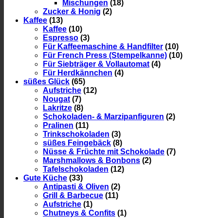
Mischungen
(18)
Zucker & Honig
(2)
Kaffee
(13)
Kaffee
(10)
Espresso
(3)
Für Kaffeemaschine & Handfilter
(10)
Für French Press (Stempelkanne)
(10)
Für Siebträger & Vollautomat
(4)
Für Herdkännchen
(4)
süßes Glück
(65)
Aufstriche
(12)
Nougat
(7)
Lakritze
(8)
Schokoladen- & Marzipanfiguren
(2)
Pralinen
(11)
Trinkschokoladen
(3)
süßes Feingebäck
(8)
Nüsse & Früchte mit Schokolade
(7)
Marshmallows & Bonbons
(2)
Tafelschokoladen
(12)
Gute Küche
(33)
Antipasti & Oliven
(2)
Grill & Barbecue
(11)
Aufstriche
(1)
Chutneys & Confits
(1)