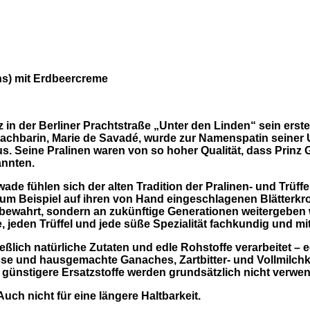
ns) mit Erdbeercreme
 in der Berliner Prachtstraße „Unter den Linden“ sein erste
e Nachbarin, Marie de Savadé, wurde zur Namenspatin seiner
s. Seine Pralinen waren von so hoher Qualität, dass Prin
annten.
 fühlen sich der alten Tradition der Pralinen- und Trüffelh
e zum Beispiel auf ihren von Hand eingeschlagenen Blätter
bewahrt, sondern an zukünftige Generationen weitergeben w
e, jeden Trüffel und jede süße Spezialität fachkundig und mit
eßlich natürliche Zutaten und edle Rohstoffe verarbeitet – 
üsse und hausgemachte Ganaches, Zartbitter- und Vollmilc
ünstigere Ersatzstoffe werden grundsätzlich nicht verwend
uch nicht für eine längere Haltbarkeit.