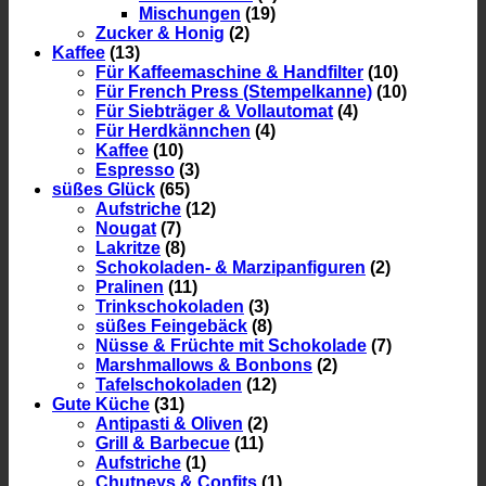
Mischungen
(19)
Zucker & Honig
(2)
Kaffee
(13)
Für Kaffeemaschine & Handfilter
(10)
Für French Press (Stempelkanne)
(10)
Für Siebträger & Vollautomat
(4)
Für Herdkännchen
(4)
Kaffee
(10)
Espresso
(3)
süßes Glück
(65)
Aufstriche
(12)
Nougat
(7)
Lakritze
(8)
Schokoladen- & Marzipanfiguren
(2)
Pralinen
(11)
Trinkschokoladen
(3)
süßes Feingebäck
(8)
Nüsse & Früchte mit Schokolade
(7)
Marshmallows & Bonbons
(2)
Tafelschokoladen
(12)
Gute Küche
(31)
Antipasti & Oliven
(2)
Grill & Barbecue
(11)
Aufstriche
(1)
Chutneys & Confits
(1)