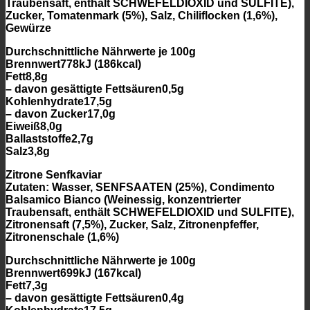
Traubensaft, enthält SCHWEFELDIOXID und SULFITE),
Zucker, Tomatenmark (5%), Salz, Chiliflocken (1,6%),
Gewürze
Durchschnittliche Nährwerte je 100g
Brennwert778kJ (186kcal)
Fett8,8g
– davon gesättigte Fettsäuren0,5g
Kohlenhydrate17,5g
– davon Zucker17,0g
Eiweiß8,0g
Ballaststoffe2,7g
Salz3,8g
Zitrone Senfkaviar
Zutaten: Wasser, SENFSAATEN (25%), Condimento
Balsamico Bianco (Weinessig, konzentrierter
Traubensaft, enthält SCHWEFELDIOXID und SULFITE),
Zitronensaft (7,5%), Zucker, Salz, Zitronenpfeffer,
Zitronenschale (1,6%)
Durchschnittliche Nährwerte je 100g
Brennwert699kJ (167kcal)
Fett7,3g
– davon gesättigte Fettsäuren0,4g