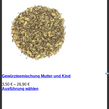
Gewürzteemischung Mutter und Kind
3,50
€
–
26,90
€
Ausführung wählen
Dieses
Produkt
weist
mehrere