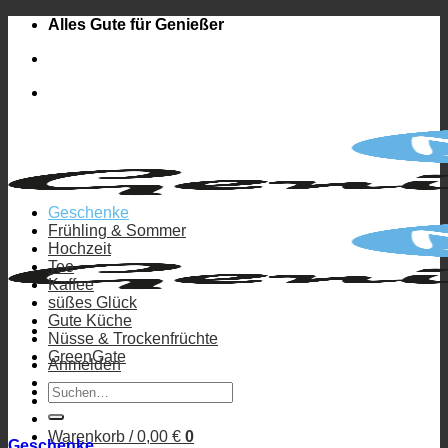
Zum
Alles Gute für Genießer
Inhalt
springen
Geschenke
Frühling & Sommer
Hochzeit
Tee
Kaffee
süßes Glück
Gute Küche
Nüsse & Trockenfrüchte
GreenGate
Anmelden
Suchen
nach:
Warenkorb /
0,00
€
0
Geschenke