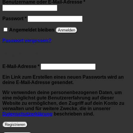
Erforderlich
Benutzername oder E-Mail-Adresse
*
Erforderlich
Passwort
*
Angemeldet bleiben
Anmelden
Passwort vergessen?
Registrieren
Erforderlich
E-Mail-Adresse
*
Ein Link zum Erstellen eines neuen Passworts wird an
deine E-Mail-Adresse gesendet.
Wir verwenden deine personenbezogenen Daten, um
eine möglichst gute Benutzererfahrung auf dieser
Website zu ermöglichen, den Zugriff auf dein Konto zu
verwalten und für weitere Zwecke, die in unserer
Datenschutzerklärung
beschrieben sind.
Registrieren