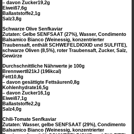
– davon Zucker19,2g
Eiweiß7,6g
Ballaststoffe2,1g
Salz3,8g
Schwarze Olive Senfkaviar
Zutaten: Gelbe SENFSAAT (27%), Wasser, Condimento
Balsamico Bianco (Weinessig, konzentrierter
Traubensaft, enthält SCHWEFELDIOXID und SULFITE),
schwarze Oliven (8,5%), roter Traubensaft, Zucker, Salz,
Gewürze
Durchschnittliche Nährwerte je 100g
Brennwert821kJ (196kcal)
Fett10,8g
– davon gesättigte Fettsäuren0,8g
Kohlenhydrate16,5g
– davon Zucker16,1g
Eiweiß7,1g
Ballaststoffe2,2g
Salz4,0g
Chili-Tomate Senfkaviar
Zutaten: Wasser, gelbe SENFSAAT (29%), Condimento
Balsamico Bianco (Weinessig, konzentrierter