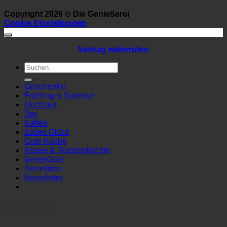
Copyright 2026 ©
Die Genießerei
Cookie Einstellungen
Vertrag widerrufen
Suchen
nach:
Geschenke
Frühling & Sommer
Hochzeit
Tee
Kaffee
süßes Glück
Gute Küche
Nüsse & Trockenfrüchte
GreenGate
Anmelden
Newsletter
Anmelden