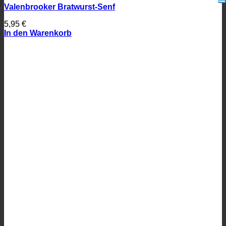
Valenbrooker Bratwurst-Senf
5,95
€
In den Warenkorb