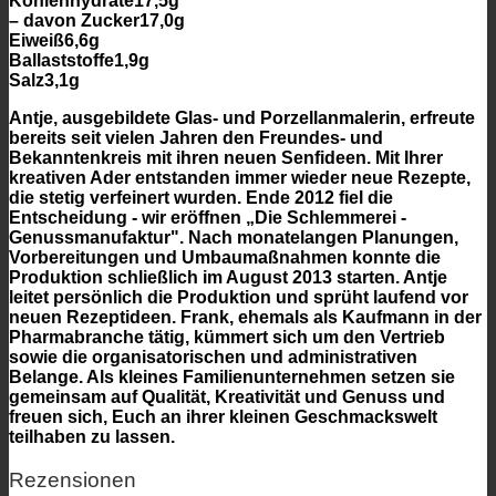
Kohlenhydrate17,5g
– davon Zucker17,0g
Eiweiß6,6g
Ballaststoffe1,9g
Salz3,1g
Antje, ausgebildete Glas- und Porzellanmalerin, erfreute
bereits seit vielen Jahren den Freundes- und
Bekanntenkreis mit ihren neuen Senfideen. Mit Ihrer
kreativen Ader entstanden immer wieder neue Rezepte,
die stetig verfeinert wurden. Ende 2012 fiel die
Entscheidung - wir eröffnen „Die Schlemmerei -
Genussmanufaktur". Nach monatelangen Planungen,
Vorbereitungen und Umbaumaßnahmen konnte die
Produktion schließlich im August 2013 starten. Antje
leitet persönlich die Produktion und sprüht laufend vor
neuen Rezeptideen. Frank, ehemals als Kaufmann in der
Pharmabranche tätig, kümmert sich um den Vertrieb
sowie die organisatorischen und administrativen
Belange. Als kleines Familienunternehmen setzen sie
gemeinsam auf Qualität, Kreativität und Genuss und
freuen sich, Euch an ihrer kleinen Geschmackswelt
teilhaben zu lassen.
Rezensionen