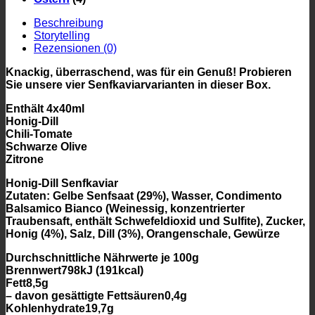
Beschreibung
Storytelling
Rezensionen (0)
Knackig, überraschend, was für ein Genuß! Probieren
Sie unsere vier Senfkaviarvarianten in dieser Box.
Enthält 4x40ml
Honig-Dill
Chili-Tomate
Schwarze Olive
Zitrone
Honig-Dill Senfkaviar
Zutaten: Gelbe Senfsaat (29%), Wasser, Condimento
Balsamico Bianco (Weinessig, konzentrierter
Traubensaft, enthält Schwefeldioxid und Sulfite), Zucker,
Honig (4%), Salz, Dill (3%), Orangenschale, Gewürze
Durchschnittliche Nährwerte je 100g
Brennwert798kJ (191kcal)
Fett8,5g
– davon gesättigte Fettsäuren0,4g
Kohlenhydrate19,7g