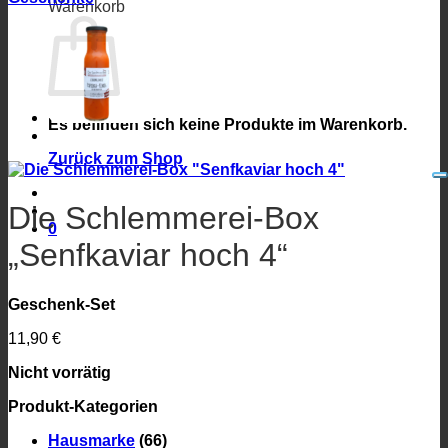
Warenkorb
Es befinden sich keine Produkte im Warenkorb.
Zurück zum Shop
Die Schlemmerei-Box
0
„Senfkaviar hoch 4“
Geschenk-Set
11,90
€
Nicht vorrätig
Produkt-Kategorien
Hausmarke
(66)