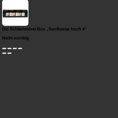
Die Schlemmerei-Box „Senfkaviar hoch 4“
Nicht vorrätig