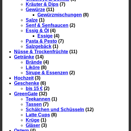
Kräuter & Dips
(7)
Gewürze
(11)
Gewürzmischungen
(8)
Salze
(1)
Senf & Senfsaucen
(2)
Essig & Öl
(4)
Essige
(4)
Pasta & Pesto
(7)
Salzgebäck
(1)
Nüsse & Trockenfrüchte
(11)
Getränke
(14)
Brände
(4)
Liköre
(8)
Sirupe & Essenzen
(2)
Hochzeit
(3)
Geschenke
(6)
bis 15 €
(2)
GreenGate
(32)
Teekannen
(1)
Tassen
(7)
Schälchen und Schüsseln
(12)
Latte Cups
(8)
Krüge
(1)
Gläser
(3)
Ostern
(4)