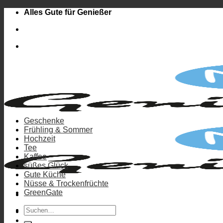
Zum
Alles Gute für Genießer
Inhalt
springen
Geschenke
Frühling & Sommer
Hochzeit
Tee
Kaffee
süßes Glück
Gute Küche
Nüsse & Trockenfrüchte
GreenGate
Suchen
Anmelden
nach: