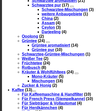
Schwarztee aromatisiert
(21)
Schwarztee pur
(17)
Schwarztee-Mischungen
(3)
weitere Anbaugebiete
(1)
China
(2)
Assam
(4)
Ceylon
(3)
Darjeeling
(4)
Ooolong
(2)
Grüntee
(24)
Grüntee aromatisiert
(14)
Grüntee pur
(10)
Schwarztee-Grüntee-Mischungen
(1)
Weißer Tee
(2)
Früchtetee
(24)
Rotbusch
(8)
Kräuter & Wohlfühltees
(24)
Mono-Kräuter
(5)
Mischungen
(18)
Zucker & Honig
(2)
Kaffee
(13)
Für Kaffeemaschine & Handfilter
(10)
Für French Press (Stempelkanne)
(10)
Für Siebträger & Vollautomat
(4)
Für Herdkännchen
(4)