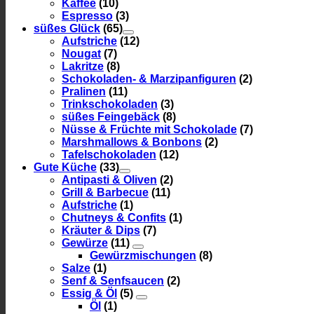
Kaffee
(10)
Espresso
(3)
süßes Glück
(65)
Aufstriche
(12)
Nougat
(7)
Lakritze
(8)
Schokoladen- & Marzipanfiguren
(2)
Pralinen
(11)
Trinkschokoladen
(3)
süßes Feingebäck
(8)
Nüsse & Früchte mit Schokolade
(7)
Marshmallows & Bonbons
(2)
Tafelschokoladen
(12)
Gute Küche
(33)
Antipasti & Oliven
(2)
Grill & Barbecue
(11)
Aufstriche
(1)
Chutneys & Confits
(1)
Kräuter & Dips
(7)
Gewürze
(11)
Gewürzmischungen
(8)
Salze
(1)
Senf & Senfsaucen
(2)
Essig & Öl
(5)
Öl
(1)