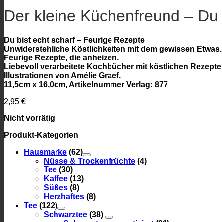
Der kleine Küchenfreund – Du b
Du bist echt scharf – Feurige Rezepte
Unwiderstehliche Köstlichkeiten mit dem gewissen Etwas. D
Feurige Rezepte, die anheizen.
Liebevoll verarbeitete Kochbücher mit köstlichen Rezepte
Illustrationen von Amélie Graef.
11,5cm x 16,0cm, Artikelnummer Verlag: 877
2,95
€
Nicht vorrätig
Produkt-Kategorien
Hausmarke
(62)
Nüsse & Trockenfrüchte
(4)
Tee
(30)
Kaffee
(13)
Süßes
(8)
Herzhaftes
(8)
Tee
(122)
Schwarztee
(38)