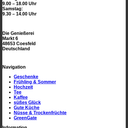
9.00 – 18.00 Uhr
Samstag:
9.30 – 14.00 Uhr
Die Genießerei
Markt 6
48653 Coesfeld
Deutschland
Navigation
Geschenke
Frühling & Sommer
Hochzeit
Tee
Kaffee
süßes Glück
Gute Küche
Nüsse & Trockenfrüchte
GreenGate
Information