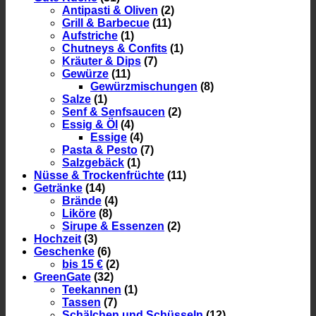
Antipasti & Oliven
(2)
Grill & Barbecue
(11)
Aufstriche
(1)
Chutneys & Confits
(1)
Kräuter & Dips
(7)
Gewürze
(11)
Gewürzmischungen
(8)
Salze
(1)
Senf & Senfsaucen
(2)
Essig & Öl
(4)
Essige
(4)
Pasta & Pesto
(7)
Salzgebäck
(1)
Nüsse & Trockenfrüchte
(11)
Getränke
(14)
Brände
(4)
Liköre
(8)
Sirupe & Essenzen
(2)
Hochzeit
(3)
Geschenke
(6)
bis 15 €
(2)
GreenGate
(32)
Teekannen
(1)
Tassen
(7)
Schälchen und Schüsseln
(12)