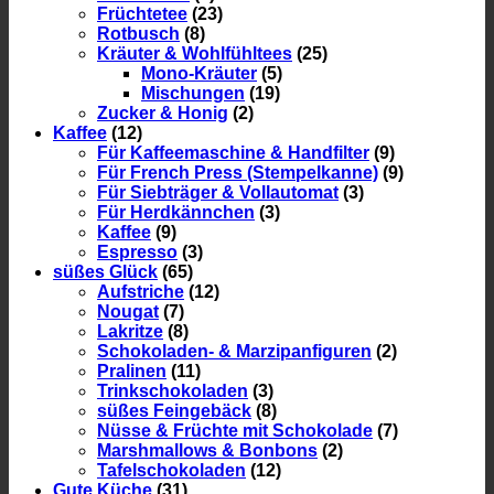
Früchtetee
(23)
Rotbusch
(8)
Kräuter & Wohlfühltees
(25)
Mono-Kräuter
(5)
Mischungen
(19)
Zucker & Honig
(2)
Kaffee
(12)
Für Kaffeemaschine & Handfilter
(9)
Für French Press (Stempelkanne)
(9)
Für Siebträger & Vollautomat
(3)
Für Herdkännchen
(3)
Kaffee
(9)
Espresso
(3)
süßes Glück
(65)
Aufstriche
(12)
Nougat
(7)
Lakritze
(8)
Schokoladen- & Marzipanfiguren
(2)
Pralinen
(11)
Trinkschokoladen
(3)
süßes Feingebäck
(8)
Nüsse & Früchte mit Schokolade
(7)
Marshmallows & Bonbons
(2)
Tafelschokoladen
(12)
Gute Küche
(31)