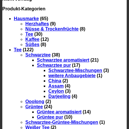
Produkt-Kategorien
Hausmarke
(65)
Herzhaftes
(9)
Nüsse & Trockenfrüchte
(8)
Tee
(30)
Kaffee
(12)
Süßes
(8)
Tee
(122)
Schwarztee
(38)
Schwarztee aromatisiert
(21)
Schwarztee pur
(17)
Schwarztee-Mischungen
(3)
weitere Anbaugebiete
(1)
China
(2)
Assam
(4)
Ceylon
(3)
Darjeeling
(4)
Ooolong
(2)
Grüntee
(24)
Grüntee aromatisiert
(14)
Grüntee pur
(10)
Schwarztee-Grüntee-Mischungen
(1)
Weißer Tee
(2)