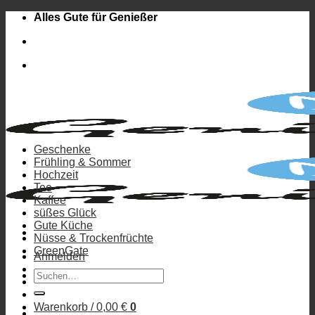
Zum
Alles Gute für Genießer
Inhalt
springen
Geschenke
Frühling & Sommer
Hochzeit
Tee
Kaffee
süßes Glück
Gute Küche
Nüsse & Trockenfrüchte
GreenGate
Anmelden
Suchen
nach:
Warenkorb /
0,00
€
0