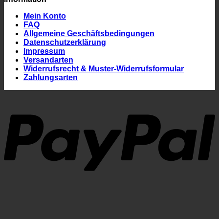
Mein Konto
FAQ
Allgemeine Geschäftsbedingungen
Datenschutzerklärung
Impressum
Versandarten
Widerrufsrecht & Muster-Widerrufsformular
Zahlungsarten
P
K