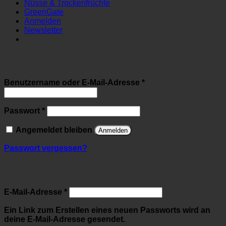
Nüsse & Trockenfrüchte
GreenGate
Anmelden
Newsletter
Anmelden
Erforderlich
Benutzername oder E-Mail-Adresse
*
Erforderlich
Passwort
*
Angemeldet bleiben
Anmelden
Passwort vergessen?
Registrieren
Erforderlich
E-Mail-Adresse
*
Ein Link zum Erstellen eines neuen Passworts wird an
deine E-Mail-Adresse gesendet.