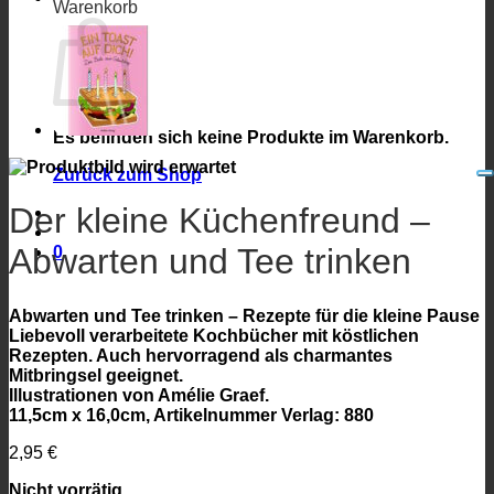
Warenkorb
Es befinden sich keine Produkte im Warenkorb.
Zurück zum Shop
Der kleine Küchenfreund –
Abwarten und Tee trinken
0
Abwarten und Tee trinken – Rezepte für die kleine Pause
Liebevoll verarbeitete Kochbücher mit köstlichen
Rezepten. Auch hervorragend als charmantes
Mitbringsel geeignet.
Illustrationen von Amélie Graef.
11,5cm x 16,0cm, Artikelnummer Verlag: 880
2,95
€
Nicht vorrätig