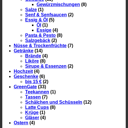
Gewürzmischungen
(8)
Salze
(1)
Senf & Senfsaucen
(2)
Essig & Öl
(5)
Öl
(1)
Essige
(4)
Pasta & Pesto
(8)
Salzgebäck
(2)
Nüsse & Trockenfrüchte
(7)
Getränke
(14)
Brände
(4)
Liköre
(8)
Sirupe & Essenzen
(2)
Hochzeit
(4)
Geschenke
(6)
bis 15 €
(2)
GreenGate
(33)
Teekannen
(1)
Tassen
(7)
Schälchen und Schüsseln
(12)
Latte Cups
(8)
Krüge
(1)
Gläser
(4)
Ostern
(4)