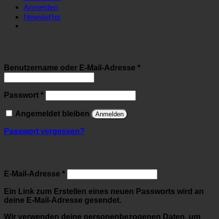
Anmelden
Newsletter
Anmelden
Erforderlich
Benutzername oder E-Mail-Adresse
*
Erforderlich
Passwort
*
Angemeldet bleiben
Anmelden
Passwort vergessen?
Registrieren
Erforderlich
E-Mail-Adresse
*
Ein Link zum Erstellen eines neuen Passworts wird an
deine E-Mail-Adresse gesendet.
Wir verwenden deine personenbezogenen Daten, um