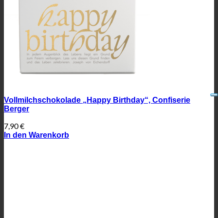
Vollmilchschokolade „Happy Birthday“, Confiserie
Berger
7,90
€
In den Warenkorb