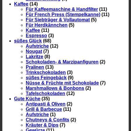
Kaffee
(14)
Für Kaffeemaschine & Handfilter
(11)
Für French Press (Stempelkanne)
(11)
Für Siebträger & Vollautomat
(5)
Für Herdkännchen
(5)
Kaffee
(11)
Espresso
(3)
süßes Glück
(68)
Aufstriche
(12)
Nougat
(7)
Lakritze
(8)
Schokoladen- & Marzipanfiguren
(2)
Pralinen
(13)
Trinkschokoladen
(3)
süßes Feingebäck
(9)
Nüsse & Früchte mit Schokolade
(7)
Marshmallows & Bonbons
(2)
Tafelschokoladen
(12)
Gute Küche
(35)
Antipasti & Oliven
(2)
Grill & Barbecue
(11)
Aufstriche
(1)
Chutneys & Confits
(2)
Kräuter & Dips
(7)
Gewürze
(11)