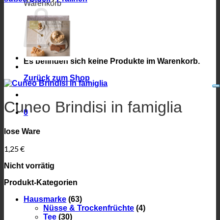
Warenkorb
Es befinden sich keine Produkte im Warenkorb.
Zurück zum Shop
Cuneo Brindisi in famiglia
0
lose Ware
1,25
€
Nicht vorrätig
Produkt-Kategorien
Hausmarke
(63)
Nüsse & Trockenfrüchte
(4)
Tee
(30)