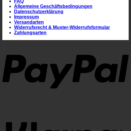
FAQ
Allgemeine Geschäftsbedingungen
Datenschutzerklärung
Impressum
Versandarten
Widerrufsrecht & Muster-Widerrufsformular
Zahlungsarten
P
K