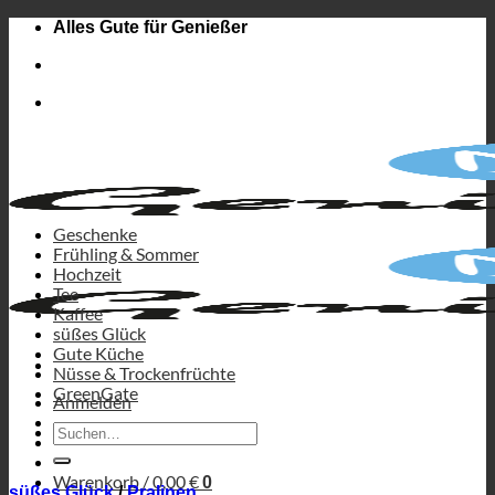
Zum
Alles Gute für Genießer
Inhalt
springen
Geschenke
Frühling & Sommer
Hochzeit
Tee
Kaffee
süßes Glück
Gute Küche
Nüsse & Trockenfrüchte
GreenGate
Anmelden
Suchen
nach:
Warenkorb /
0,00
€
0
süßes Glück
/
Pralinen