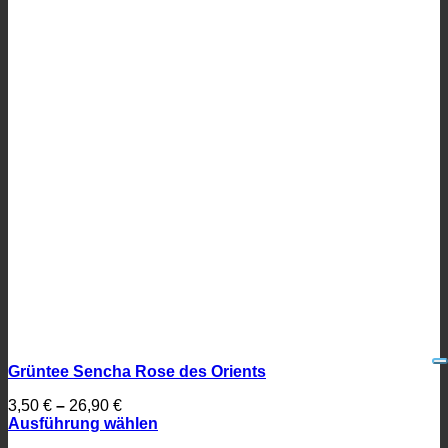
Grüntee Sencha Rose des Orients
3,50
€
–
26,90
€
Ausführung wählen
Dieses