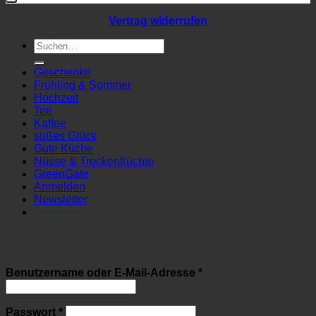
Vertrag widerrufen
Suchen
nach:
Geschenke
Frühling & Sommer
Hochzeit
Tee
Kaffee
süßes Glück
Gute Küche
Nüsse & Trockenfrüchte
GreenGate
Anmelden
Newsletter
Anmelden
Erforderlich
Benutzername oder E-Mail-Adresse
*
Erforderlich
Passwort
*