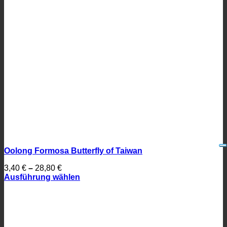
Oolong Formosa Butterfly of Taiwan
3,40
€
–
28,80
€
Ausführung wählen
Dieses
Produkt
weist
mehrere
Varianten