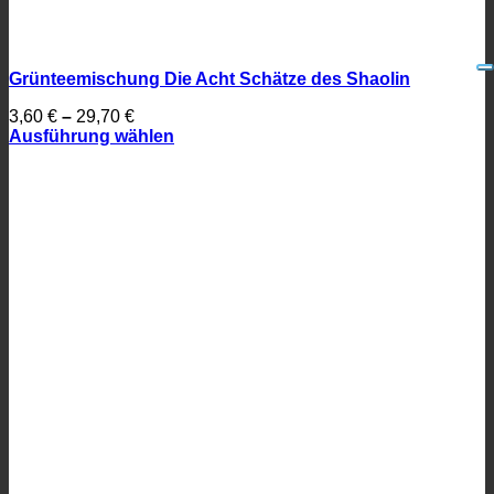
Grünteemischung Die Acht Schätze des Shaolin
3,60
€
–
29,70
€
Ausführung wählen
Dieses
Produkt
weist
mehrere
Varianten
auf.
Die
Optionen
können
auf
der
Produktseite
gewählt
werden