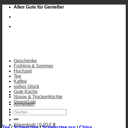
Zum
Alles Gute für Genießer
Inhalt
springen
Geschenke
Frühling & Sommer
Hochzeit
Tee
Kaffee
süßes Glück
Gute Küche
Nüsse & Trockenfrüchte
GreenGate
Anmelden
Suchen
nach:
Warenkorb /
0,00
€
0
Tee
/
Schwarztee
/
Schwarztee pur
/
China