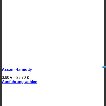
Assam Harmutty
3,60
€
–
29,70
€
Ausführung wählen
Dieses
Produkt
weist
mehrere
Varianten