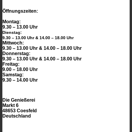
auf
der
Öffnungszeiten:
Produktseite
gewählt
Montag:
werden
9.30 – 13.00 Uhr
Dienstag:
9.30 – 13.00 Uhr & 14.00 – 18.00 Uhr
Mittwoch:
9.30 – 13.00 Uhr & 14.00 – 18.00 Uhr
Donnerstag:
9.30 – 13.00 Uhr & 14.00 – 18.00 Uhr
Freitag:
9.00 – 18.00 Uhr
Samstag:
9.30 – 14.00 Uhr
Die Genießerei
Markt 6
48653 Coesfeld
Deutschland