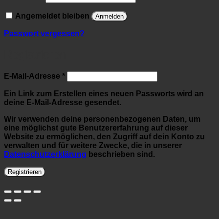
Angemeldet bleiben
Anmelden
Passwort vergessen?
Registrieren
Erforderlich
E-Mail-Adresse
*
Ein Link zum Erstellen eines neuen Passworts wird an
deine E-Mail-Adresse gesendet.
Wir verwenden deine personenbezogenen Daten, um
eine möglichst gute Benutzererfahrung auf dieser
Website zu ermöglichen, den Zugriff auf dein Konto zu
verwalten und für weitere Zwecke, die in unserer
Datenschutzerklärung
beschrieben sind.
Registrieren