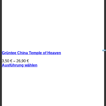
Grüntee China Temple of Heaven
3,50
€
–
26,90
€
Ausführung wählen
Dieses
Produkt
weist
mehrere
Varianten
auf.
Die
Optionen
können