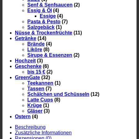
Senf & Senfsaucen
(2)
Essig & Öl
(4)
Essige
(4)
Pasta & Pesto
(7)
Salzgebäck
(1)
Nüsse & Trockenfrüchte
(11)
Getränke
(14)
Brände
(4)
Liköre
(8)
Sirupe & Essenzen
(2)
Hochzeit
(3)
Geschenke
(6)
bis 15 €
(2)
GreenGate
(32)
Teekannen
(1)
Tassen
(7)
Schälchen und Schüsseln
(12)
Latte Cups
(8)
Krüge
(1)
Gläser
(3)
Ostern
(4)
Beschreibung
Zusätzliche Informationen
Rezensionen (0)