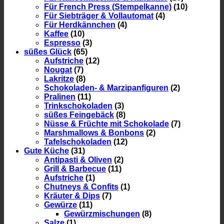
Für French Press (Stempelkanne)
(10)
Für Siebträger & Vollautomat
(4)
Für Herdkännchen
(4)
Kaffee
(10)
Espresso
(3)
süßes Glück
(65)
Aufstriche
(12)
Nougat
(7)
Lakritze
(8)
Schokoladen- & Marzipanfiguren
(2)
Pralinen
(11)
Trinkschokoladen
(3)
süßes Feingebäck
(8)
Nüsse & Früchte mit Schokolade
(7)
Marshmallows & Bonbons
(2)
Tafelschokoladen
(12)
Gute Küche
(31)
Antipasti & Oliven
(2)
Grill & Barbecue
(11)
Aufstriche
(1)
Chutneys & Confits
(1)
Kräuter & Dips
(7)
Gewürze
(11)
Gewürzmischungen
(8)
Salze
(1)