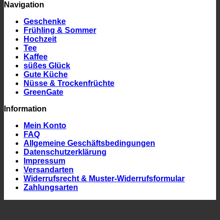
Navigation
Geschenke
Frühling & Sommer
Hochzeit
Tee
Kaffee
süßes Glück
Gute Küche
Nüsse & Trockenfrüchte
GreenGate
Information
Mein Konto
FAQ
Allgemeine Geschäftsbedingungen
Datenschutzerklärung
Impressum
Versandarten
Widerrufsrecht & Muster-Widerrufsformular
Zahlungsarten
P